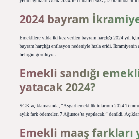
yetim aylıkları Ocak 2024’ten itibaren %37,57 oranında artırı
2024 bayram İkramiye
Emeklilere yılda iki kez verilen bayram harçlığı 2024 yılı için
bayram harçlığı enflasyon nedeniyle hızla eridi. İkramiyenin a
belirgin görülüyor.
Emekli sandığı emekl
yatacak 2024?
SGK açıklamasında, “Asgari emeklilik tutarının 2024 Temmu
aylık fark ödemeleri 7 Ağustos’ta yapılacak.” denildi. Açıkla
Emekli maaş farkları 