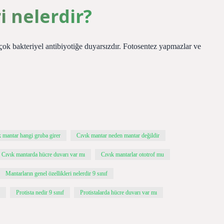
i nelerdir?
çok bakteriyel antibiyotiğe duyarsızdır. Fotosentez yapmazlar ve
k mantar hangi gruba girer
Cıvık mantar neden mantar değildir
Cıvık mantarda hücre duvarı var mı
Cıvık mantarlar ototrof mu
Mantarların genel özellikleri nelerdir 9 sınıf
Protista nedir 9 sınıf
Protistalarda hücre duvarı var mı