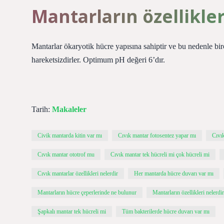
Mantarların özellikler
Mantarlar ökaryotik hücre yapısına sahiptir ve bu nedenle bir
hareketsizdirler. Optimum pH değeri 6’dır.
Tarih:
Makaleler
Civik mantarda kitin var mı
Cıvık mantar fotosentez yapar mı
Cıvı
Cıvık mantar ototrof mu
Cıvık mantar tek hücreli mi çok hücreli mi
Cıvık mantarlar özellikleri nelerdir
Her mantarda hücre duvarı var mı
Mantarların hücre çeperlerinde ne bulunur
Mantarların özellikleri nelerdir
Şapkalı mantar tek hücreli mi
Tüm bakterilerde hücre duvarı var mı