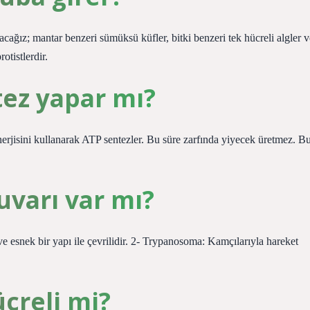
şacağız; mantar benzeri sümüksü küfler, bitki benzeri tek hücreli algler v
tistlerdir.
tez yapar mı?
enerjisini kullanarak ATP sentezler. Bu süre zarfında yiyecek üretmez. B
uvarı var mı?
 esnek bir yapı ile çevrilidir. 2- Trypanosoma: Kamçılarıyla hareket
creli mi?