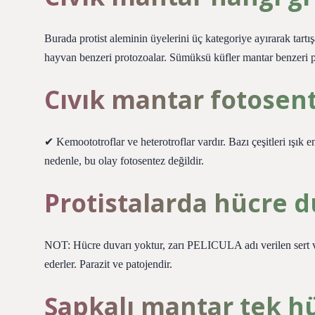
Burada protist aleminin üyelerini üç kategoriye ayırarak tartı
hayvan benzeri protozoalar. Sümüksü küfler mantar benzeri pro
Cıvık mantar fotosen
✔ Kemoototroflar ve heterotroflar vardır. Bazı çeşitleri ışık 
nedenle, bu olay fotosentez değildir.
Protistalarda hücre d
NOT: Hücre duvarı yoktur, zarı PELICULA adı verilen sert ve
ederler. Parazit ve patojendir.
Şapkalı mantar tek hü