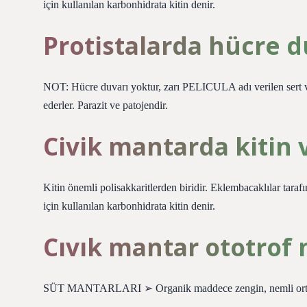
için kullanılan karbonhidrata kitin denir.
Protistalarda hücre d
NOT: Hücre duvarı yoktur, zarı PELICULA adı verilen sert ve
ederler. Parazit ve patojendir.
Civik mantarda kitin 
Kitin önemli polisakkaritlerden biridir. Eklembacaklılar tara
için kullanılan karbonhidrata kitin denir.
Cıvık mantar ototrof
SÜT MANTARLARI ➢ Organik maddece zengin, nemli ortamla