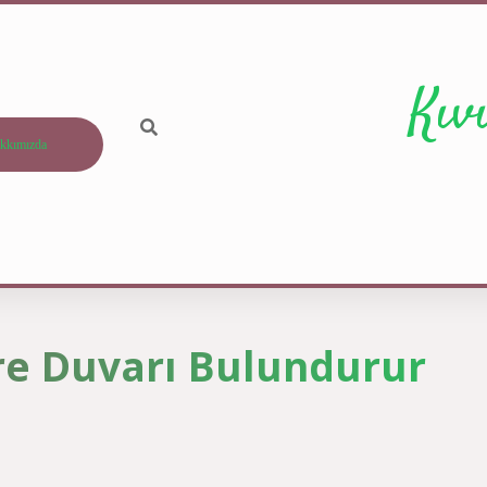
Kıv
kkımızda
re Duvarı Bulundurur