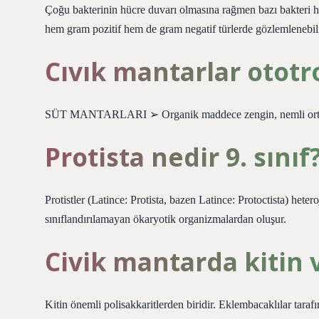
Çoğu bakterinin hücre duvarı olmasına rağmen bazı bakteri hü
hem gram pozitif hem de gram negatif türlerde gözlemlenebi
Cıvık mantarlar otot
SÜT MANTARLARI ➢ Organik maddece zengin, nemli ortamla
Protista nedir 9. sınıf
Protistler (Latince: Protista, bazen Latince: Protoctista) hete
sınıflandırılamayan ökaryotik organizmalardan oluşur.
Civik mantarda kitin 
Kitin önemli polisakkaritlerden biridir. Eklembacaklılar tara