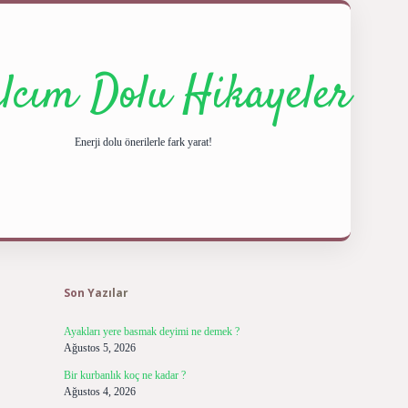
ılcım Dolu Hikayeler
Enerji dolu önerilerle fark yarat!
Sidebar
ilbet giriş yap
b
Son Yazılar
Ayakları yere basmak deyimi ne demek ?
Ağustos 5, 2026
Bir kurbanlık koç ne kadar ?
Ağustos 4, 2026