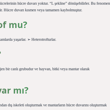
crelerinin hücre duvarı yoktur. “L şekline” dönüşebilirler. Bu fenomen
lir. Hücre duvarı kısmen veya tamamen kaybolmuştur.
rof mu?
rda yaşarlar. ➢ Heterotrofturlar.
?
rojen bir canlı grubudur ve hayvan, bitki veya mantar olarak
var mı?
fından dış iskeleti oluşturmak ve mantarların hücre duvarını oluşturmak