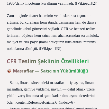
1936’da ilk Incoterms kurallarını yayımladı. ([Vikipedi][2])
Zaman içinde ticaret hacminin ve uluslararası taşımanın
artması, bu kuralların hem standartlaşmasını hem de dünya
genelinde kabul görmesini sağladı. CFR ve benzeri teslim
terimleri, böylece hem satıcı hem alıcı açısından sorumluluk,
maliyet ve risk paylaşımını netleştiren uluslararası referans
noktalarına dönüştü. ([Vikipedi][3])
CFR Teslim Şeklinin Özellikleri
Masraflar — Satıcının Yükümlülüğü
– Satıcı, ihracat sürecindeki masraflar — iç taşıma, liman
masrafları, gemiye yükleme, navlun — dahil olmak üzere
yükün varış limanına ulaşana kadar tüm taşıma ücretlerini
öder. :contentReference[oaicite:6]{index=6}
– Ayrıca taşıma sözleşmesini satıcının düzenlemesi gerekir;