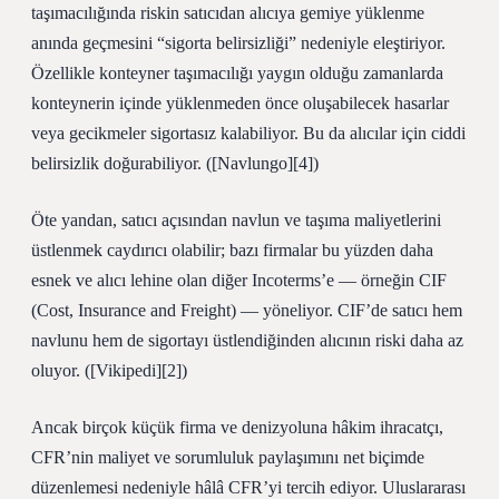
taşımacılığında riskin satıcıdan alıcıya gemiye yüklenme
anında geçmesini “sigorta belirsizliği” nedeniyle eleştiriyor.
Özellikle konteyner taşımacılığı yaygın olduğu zamanlarda
konteynerin içinde yüklenmeden önce oluşabilecek hasarlar
veya gecikmeler sigortasız kalabiliyor. Bu da alıcılar için ciddi
belirsizlik doğurabiliyor. ([Navlungo][4])
Öte yandan, satıcı açısından navlun ve taşıma maliyetlerini
üstlenmek caydırıcı olabilir; bazı firmalar bu yüzden daha
esnek ve alıcı lehine olan diğer Incoterms’e — örneğin CIF
(Cost, Insurance and Freight) — yöneliyor. CIF’de satıcı hem
navlunu hem de sigortayı üstlendiğinden alıcının riski daha az
oluyor. ([Vikipedi][2])
Ancak birçok küçük firma ve denizyoluna hâkim ihracatçı,
CFR’nin maliyet ve sorumluluk paylaşımını net biçimde
düzenlemesi nedeniyle hâlâ CFR’yi tercih ediyor. Uluslararası