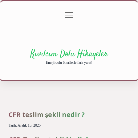
menüyü
Anasayfa
Gizlilik Politikası
Yasal Uyarı
aç
Hakkımızda
Kıvılcım Dolu Hikayeler
Enerji dolu önerilerle fark yarat!
CFR teslim şekli nedir ?
Tarih: Aralık 15, 2025