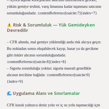
yükün gemiye teslimi, varış limanına kadar taşınması satıcının
sorumluluğundadır. :contentReference[oaicite:7]{index=7}
Risk & Sorumluluk — Yük Gemideyken
Devredilir
– CFR altında, mal gemiye yüklendiği anda risk alıcıya geçer.
Bu noktadan sonra oluşabilecek kayıp, hasar ya da gecikme
gibi riskler alıcının sorumluluğundadır.
:contentReference[oaicite:8]{index=8}
– Sigorta zorunluluğu yoktur; sigorta masrafı genellikle
alıcının tercihine bağlıdır. :contentReference[oaicite:9]
{index=9}
Uygulama Alanı ve Sınırlamalar
CFR kuralı yalnızca deniz yolu ve iç su yolu taşımacılığı için