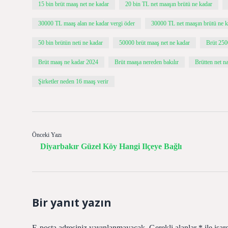
15 bin brüt maaş net ne kadar
20 bin TL net maaşın brütü ne kadar
30000 TL maaş alan ne kadar vergi öder
30000 TL net maaşın brütü ne k
50 bin brütün neti ne kadar
50000 brüt maaş net ne kadar
Brüt 250
Brüt maaş ne kadar 2024
Brüt maaşa nereden bakılır
Brütten net n
Şirketler neden 16 maaş verir
Önceki Yazı
Diyarbakır Güzel Köy Hangi Ilçeye Bağlı
Bir yanıt yazın
E-posta adresiniz yayınlanmayacak.
Gerekli alanlar
*
ile işar