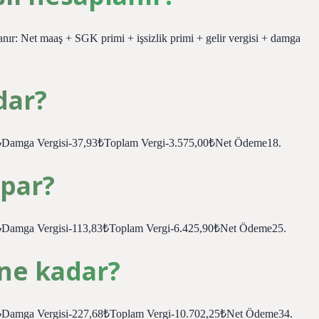
anır: Net maaş + SGK primi + işsizlik primi + gelir vergisi + damga
dar?
07₺Damga Vergisi-37,93₺Toplam Vergi-3.575,00₺Net Ödeme18.
apar?
07₺Damga Vergisi-113,83₺Toplam Vergi-6.425,90₺Net Ödeme25.
 ne kadar?
57₺Damga Vergisi-227,68₺Toplam Vergi-10.702,25₺Net Ödeme34.