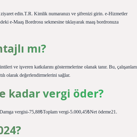
iyaret edin.T.R. Kimlik numaranızı ve şifrenizi girin. e-Hizmetler
indeki e-Maaş Bordrosu sekmesine tıklayarak maaş bordronuza
tajlı mı?
ntileri ve işveren katkılarını göstermelerine olanak tanır. Bu, çalışanları
ntılı olarak değerlendirmelerini sağlar.
e kadar vergi öder?
7₺Damga vergisi-75,88₺Toplam vergi-5.000,45₺Net ödeme21.
024?