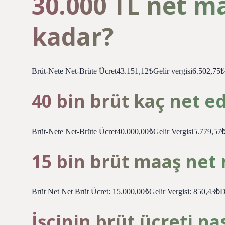
30.000 TL net m
kadar?
Brüt-Nete Net-Brüte Ücret43.151,12₺Gelir vergisi6.502,7
40 bin brüt kaç net e
Brüt-Nete Net-Brüte Ücret40.000,00₺Gelir Vergisi5.779,
15 bin brüt maaş net
Brüt Net Net Brüt Ücret: 15.000,00₺Gelir Vergisi: 850,43
İşçinin brüt ücreti na