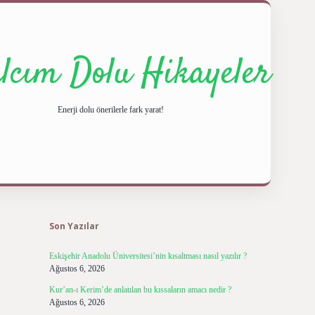
ılcım Dolu Hikayeler
Enerji dolu önerilerle fark yarat!
Sidebar
ilbet giriş yap
betexper
Son Yazılar
Eskişehir Anadolu Üniversitesi’nin kısaltması nasıl yazılır ?
Ağustos 6, 2026
Kur’an-ı Kerim’de anlatılan bu kıssaların amacı nedir ?
Ağustos 6, 2026