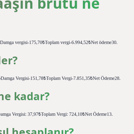
aaşın brütü ne
5₺Damga vergisi-175,70₺Toplam vergi-6.994,52₺Net ödeme30.
der?
57₺Damga Vergisi-151,78₺Toplam Vergi-7.851,35₺Net Ödeme28.
 ne kadar?
₺Damga Vergisi: 37,97₺Toplam Vergi: 724,10₺Net Ödeme13.
sıl hesaplanır?