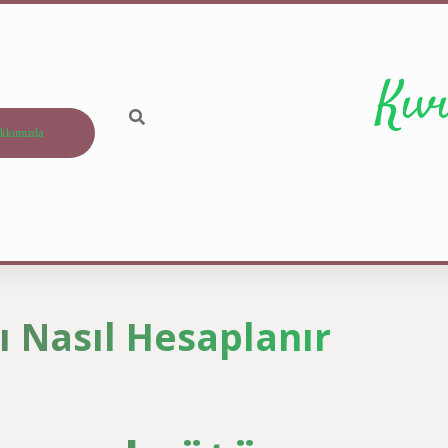
Kıv
kkımızda
şı Nasıl Hesaplanır