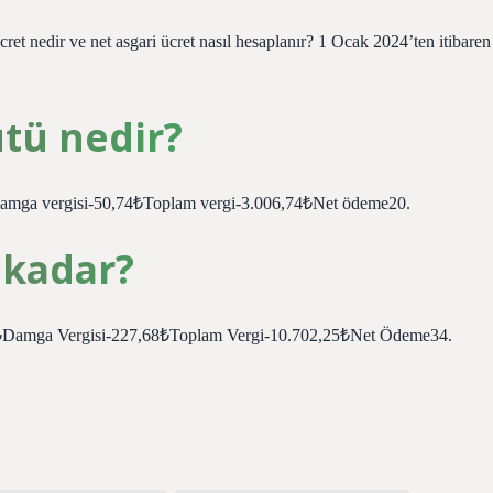
cret nedir ve net asgari ücret nasıl hesaplanır? 1 Ocak 2024’ten itibaren
ütü nedir?
Damga vergisi-50,74₺Toplam vergi-3.006,74₺Net ödeme20.
 kadar?
57₺Damga Vergisi-227,68₺Toplam Vergi-10.702,25₺Net Ödeme34.