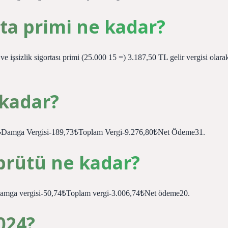
ta primi ne kadar?
 işsizlik sigortası primi (25.000 15 =) 3.187,50 TL gelir vergisi olara
 kadar?
07₺Damga Vergisi-189,73₺Toplam Vergi-9.276,80₺Net Ödeme31.
brütü ne kadar?
Damga vergisi-50,74₺Toplam vergi-3.006,74₺Net ödeme20.
024?