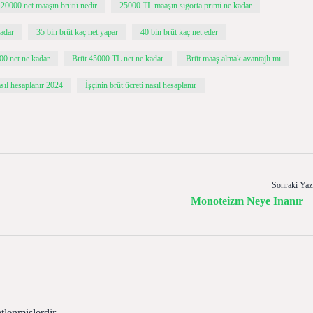
20000 net maaşın brütü nedir
25000 TL maaşın sigorta primi ne kadar
adar
35 bin brüt kaç net yapar
40 bin brüt kaç net eder
00 net ne kadar
Brüt 45000 TL net ne kadar
Brüt maaş almak avantajlı mı
asıl hesaplanır 2024
İşçinin brüt ücreti nasıl hesaplanır
Sonraki Yaz
Monoteizm Neye Inanır
etlenmişlerdir