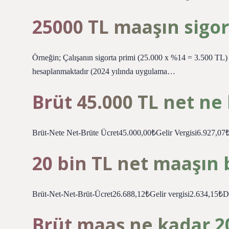
25000 TL maaşın sigor
Örneğin; Çalışanın sigorta primi (25.000 x %14 = 3.500 TL) ve
hesaplanmaktadır (2024 yılında uygulama…
Brüt 45.000 TL net ne
Brüt-Nete Net-Brüte Ücret45.000,00₺Gelir Vergisi6.927,
20 bin TL net maaşın 
Brüt-Net-Net-Brüt-Ücret26.688,12₺Gelir vergisi2.634,15₺
Brüt maaş ne kadar 2