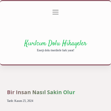
menüyü
Anasayfa
Gizlilik Politikası
Yasal Uyarı
aç
Hakkımızda
Kıvılcım Dolu Hikayeler
Enerji dolu önerilerle fark yarat!
Bir Insan Nasıl Sakin Olur
Tarih: Kasım 25, 2024