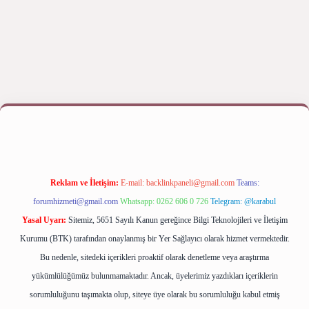
yap
betexper bahis
Reklam ve İletişim:
E-mail:
backlinkpaneli@gmail.com
Teams:
forumhizmeti@gmail.com
Whatsapp: 0262 606 0 726
Telegram: @karabul
Yasal Uyarı:
Sitemiz, 5651 Sayılı Kanun gereğince Bilgi Teknolojileri ve İletişim
Kurumu (BTK) tarafından onaylanmış bir Yer Sağlayıcı olarak hizmet vermektedir.
Bu nedenle, sitedeki içerikleri proaktif olarak denetleme veya araştırma
yükümlülüğümüz bulunmamaktadır. Ancak, üyelerimiz yazdıkları içeriklerin
sorumluluğunu taşımakta olup, siteye üye olarak bu sorumluluğu kabul etmiş