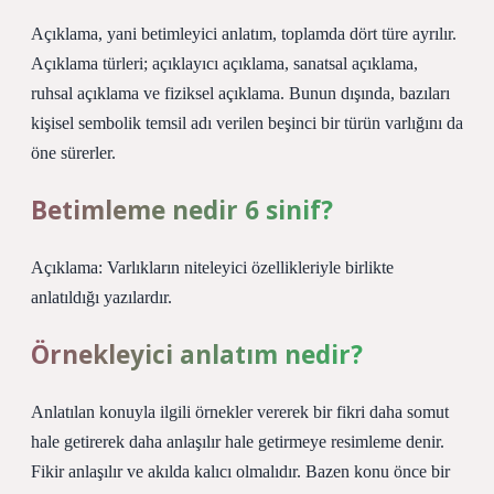
Açıklama, yani betimleyici anlatım, toplamda dört türe ayrılır.
Açıklama türleri; açıklayıcı açıklama, sanatsal açıklama,
ruhsal açıklama ve fiziksel açıklama. Bunun dışında, bazıları
kişisel sembolik temsil adı verilen beşinci bir türün varlığını da
öne sürerler.
Betimleme nedir 6 sinif?
Açıklama: Varlıkların niteleyici özellikleriyle birlikte
anlatıldığı yazılardır.
Örnekleyici anlatım nedir?
Anlatılan konuyla ilgili örnekler vererek bir fikri daha somut
hale getirerek daha anlaşılır hale getirmeye resimleme denir.
Fikir anlaşılır ve akılda kalıcı olmalıdır. Bazen konu önce bir