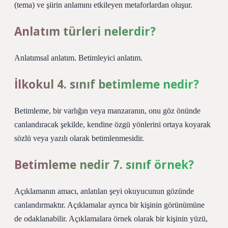
(tema) ve şiirin anlamını etkileyen metaforlardan oluşur.
Anlatım türleri nelerdir?
Anlatımsal anlatım. Betimleyici anlatım.
İlkokul 4. sınıf betimleme nedir?
Betimleme, bir varlığın veya manzaranın, onu göz önünde
canlandıracak şekilde, kendine özgü yönlerini ortaya koyarak
sözlü veya yazılı olarak betimlenmesidir.
Betimleme nedir 7. sınıf örnek?
Açıklamanın amacı, anlatılan şeyi okuyucunun gözünde
canlandırmaktır. Açıklamalar ayrıca bir kişinin görünümüne
de odaklanabilir. Açıklamalara örnek olarak bir kişinin yüzü,