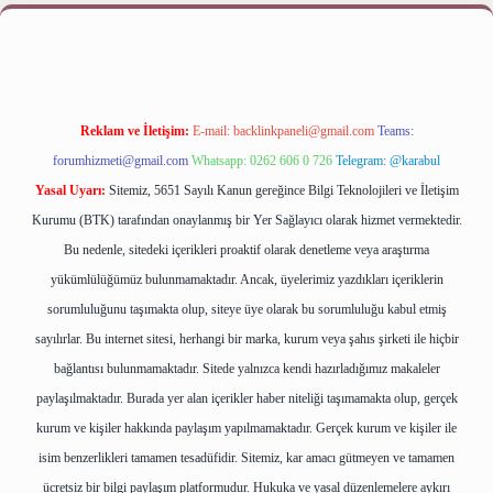
iriş yap
betexper bahis
Reklam ve İletişim:
E-mail:
backlinkpaneli@gmail.com
Teams:
forumhizmeti@gmail.com
Whatsapp: 0262 606 0 726
Telegram: @karabul
Yasal Uyarı:
Sitemiz, 5651 Sayılı Kanun gereğince Bilgi Teknolojileri ve İletişim
Kurumu (BTK) tarafından onaylanmış bir Yer Sağlayıcı olarak hizmet vermektedir.
Bu nedenle, sitedeki içerikleri proaktif olarak denetleme veya araştırma
yükümlülüğümüz bulunmamaktadır. Ancak, üyelerimiz yazdıkları içeriklerin
sorumluluğunu taşımakta olup, siteye üye olarak bu sorumluluğu kabul etmiş
sayılırlar. Bu internet sitesi, herhangi bir marka, kurum veya şahıs şirketi ile hiçbir
bağlantısı bulunmamaktadır. Sitede yalnızca kendi hazırladığımız makaleler
paylaşılmaktadır. Burada yer alan içerikler haber niteliği taşımamakta olup, gerçek
kurum ve kişiler hakkında paylaşım yapılmamaktadır. Gerçek kurum ve kişiler ile
isim benzerlikleri tamamen tesadüfidir. Sitemiz, kar amacı gütmeyen ve tamamen
ücretsiz bir bilgi paylaşım platformudur. Hukuka ve yasal düzenlemelere aykırı