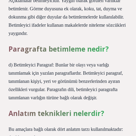
Açıklamalar betimleyicidir. Yaygın olarak görülen varlıklar
betimlenir. Görme duyusuna ek olarak, koku, tat, duyma ve
dokunma gibi diğer duyular da betimlemelerde kullanılabilir.
Betimleyici ifadeler kullanan makalelerde niteleme sözcükleri
yaygındır.
Paragrafta betimleme nedir?
d) Betimleyici Paragraf: Bunlar bir olayı veya varlığı
tanımlamak için yazılan paragraflardır. Betimleyici paragraf,
tanımlanan kişiyi, yeri ve görünümü benzerlerinden ayıran
özellikleri vurgular. Paragrafın dili, betimleyici paragrafta
tanımlanan varlığın türüne bağlı olarak değişir.
Anlatım teknikleri nelerdir?
Bu amaçlara bağlı olarak dört anlatım tarzı kullanılmaktadır: