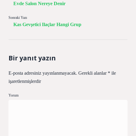
Evde Salon Nereye Denir
Sonraki Yazı
Kas Gevşetici Ilaçlar Hangi Grup
Bir yanıt yazın
E-posta adresiniz yayınlanmayacak.
Gerekli alanlar
*
ile
işaretlenmişlerdir
Yorum