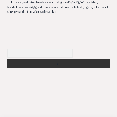
Hukuka ve yasal düzenlemelere aykırı olduğunu düşündüğünüz içerikleri,
backlinkpanelicomtr@gmail.com
adresine bildirmeniz halinde, ilgili içerikler yasal
süre içerisinde sitemizden kaldırılacaktır.
Arama