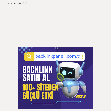
Temmuz 24, 2026