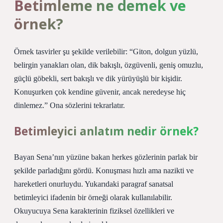
Betimleme ne demek ve
örnek?
Örnek tasvirler şu şekilde verilebilir: “Giton, dolgun yüzlü,
belirgin yanakları olan, dik bakışlı, özgüvenli, geniş omuzlu,
güçlü göbekli, sert bakışlı ve dik yürüyüşlü bir kişidir.
Konuşurken çok kendine güvenir, ancak neredeyse hiç
dinlemez.” Ona sözlerini tekrarlatır.
Betimleyici anlatım nedir örnek?
Bayan Sena’nın yüzüne bakan herkes gözlerinin parlak bir
şekilde parladığını gördü. Konuşması hızlı ama nazikti ve
hareketleri onurluydu. Yukarıdaki paragraf sanatsal
betimleyici ifadenin bir örneği olarak kullanılabilir.
Okuyucuya Sena karakterinin fiziksel özellikleri ve