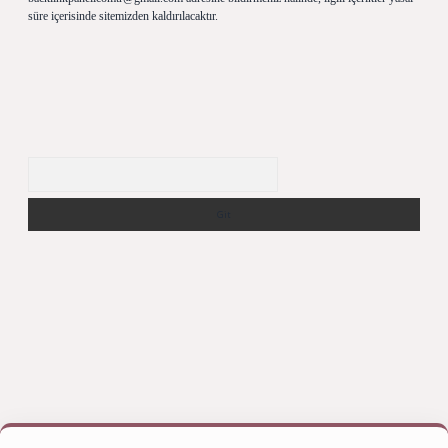
süre içerisinde sitemizden kaldırılacaktır.
Arama
yap
betexper bahis