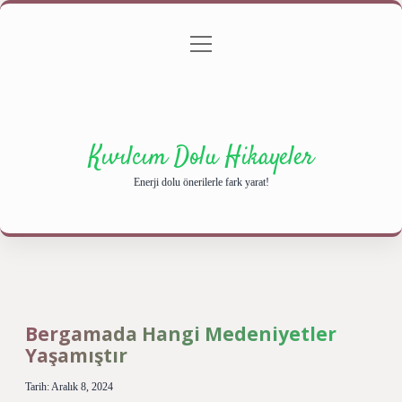
menüyü
Anasayfa
Gizlilik Politikası
Yasal Uyarı
aç
Hakkımızda
Kıvılcım Dolu Hikayeler
Enerji dolu önerilerle fark yarat!
Bergamada Hangi Medeniyetler
Yaşamıştır
Tarih: Aralık 8, 2024