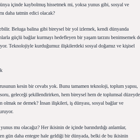
 dünya içinde kaybolmuş hissetmek mi, yoksa yunus gibi, sosyal ve
 mı daha tatmin edici olacak?
elebilir. Beluga balina gibi bireysel bir yol izlemek, kendi dünyanda
sanlarla güçlü bağlar kurmayı hedefleyen bir yaşam tarzını benimsemek d
or. Teknolojiyle kurduğumuz ilişkilerdeki sosyal doğamız ve kişisel
ak
usunun kesin bir cevabı yok. Bunu tamamen teknoloji, toplum yapısı,
u soru, geleceği şekillendirirken, hem bireysel hem de toplumsal düzeyde
n olmak ne demek? İnsan ilişkileri, iş dünyası, sosyal bağlar ve
uruyor.
yunus mu olacağız? Her ikisinin de içinde barındırdığı anlamlar,
çen gün daha entegre hale geldiği bir dünyada, belki de bu ikisinin