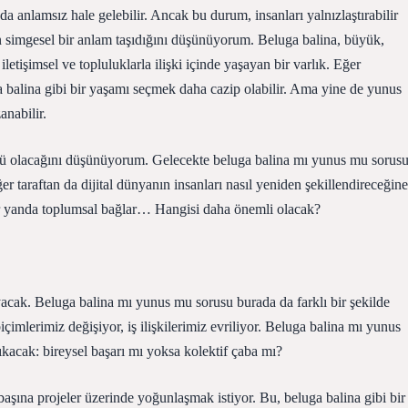
da anlamsız hale gelebilir. Ancak bu durum, insanları yalnızlaştırabilir
simgesel bir anlam taşıdığını düşünüyorum. Beluga balina, büyük,
etişimsel ve topluluklarla ilişki içinde yaşayan bir varlık. Eğer
a balina gibi bir yaşamı seçmek daha cazip olabilir. Ama yine de yunus
nabilir.
nlü olacağını düşünüyorum. Gelecekte beluga balina mı yunus mu sorusu
ğer taraftan da dijital dünyanın insanları nasıl yeniden şekillendireceğine
iğer yanda toplumsal bağlar… Hangisi daha önemli olacak?
acak. Beluga balina mı yunus mu sorusu burada da farklı bir şekilde
içimlerimiz değişiyor, iş ilişkilerimiz evriliyor. Beluga balina mı yunus
ıkacak: bireysel başarı mı yoksa kolektif çaba mı?
başına projeler üzerinde yoğunlaşmak istiyor. Bu, beluga balina gibi bir