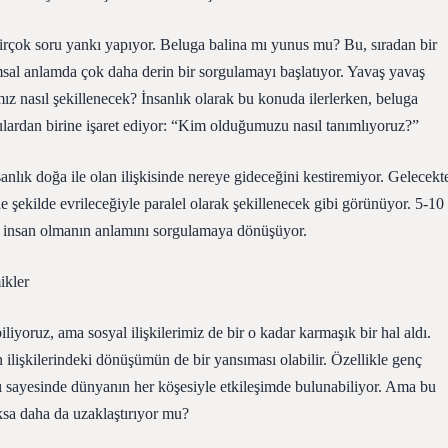
rçok soru yankı yapıyor. Beluga balina mı yunus mu? Bu, sıradan bir
msal anlamda çok daha derin bir sorgulamayı başlatıyor. Yavaş yavaş
ğımız nasıl şekillenecek? İnsanlık olarak bu konuda ilerlerken, beluga
ulardan birine işaret ediyor: “Kim olduğumuzu nasıl tanımlıyoruz?”
nlık doğa ile olan ilişkisinde nereye gideceğini kestiremiyor. Gelecekt
 şekilde evrileceğiyle paralel olarak şekillenecek gibi görünüyor. 5-10
a insan olmanın anlamını sorgulamaya dönüşüyor.
ikler
liyoruz, ama sosyal ilişkilerimiz de bir o kadar karmaşık bir hal aldı.
 ilişkilerindeki dönüşümün de bir yansıması olabilir. Özellikle genç
ları sayesinde dünyanın her köşesiyle etkileşimde bulunabiliyor. Ama bu
oksa daha da uzaklaştırıyor mu?