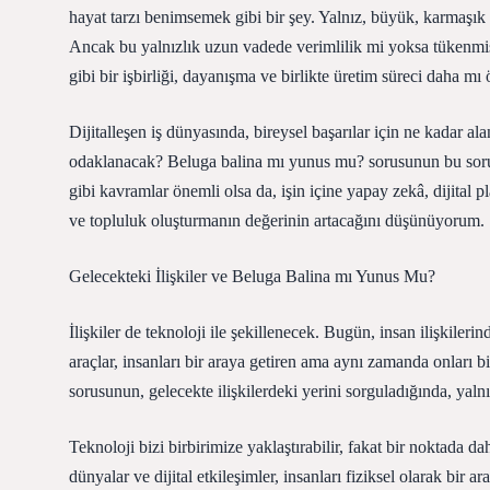
hayat tarzı benimsemek gibi bir şey. Yalnız, büyük, karmaşık 
Ancak bu yalnızlık uzun vadede verimlilik mi yoksa tükenmişl
gibi bir işbirliği, dayanışma ve birlikte üretim süreci daha mı
Dijitalleşen iş dünyasında, bireysel başarılar için ne kadar a
odaklanacak? Beluga balina mı yunus mu? sorusunun bu sorul
gibi kavramlar önemli olsa da, işin içine yapay zekâ, dijital p
ve topluluk oluşturmanın değerinin artacağını düşünüyorum.
Gelecekteki İlişkiler ve Beluga Balina mı Yunus Mu?
İlişkiler de teknoloji ile şekillenecek. Bugün, insan ilişkileri
araçlar, insanları bir araya getiren ama aynı zamanda onları 
sorusunun, gelecekte ilişkilerdeki yerini sorguladığında, yaln
Teknoloji bizi birbirimize yaklaştırabilir, fakat bir noktada d
dünyalar ve dijital etkileşimler, insanları fiziksel olarak bir 