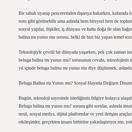
Bir sabah uyanıp penceremden dışarıya bakarken, kafamda bi
soru gibi görünebilir ama aslında hem bireysel hem de toplu
sosyal yapılar, ilişkiler, iş dünyası ve hatta doğa ile olan ba
balina mı yunus mu sorusu, belki de bizi biz yapan temel sor
Teknolojiyle çevrili bir dünyada yaşarken, pek çok zaman insa
beluga balina mı yunus mu? sorusunun cevabı, teknolojinin ne
yıl içinde beluga balina mı yunus mu diye düşünmek, aslınd
Beluga Balina mı Yunus mu? Sosyal Hayatta Değişen Dinam
Bugün, teknoloji sayesinde istediğimiz bilgiye kolayca ulaşabi
Beluga balina mı yunus mu? sorusu gibi sorular, aslında insan
nesil, sosyal medya, dijital platformlar ve yeni iletişim araç
etkileşimler, gerçekten insanı birbirine yakınlaştırıyor mu, y