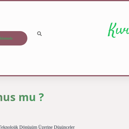
Kıv
kkımızda
nus mu ?
 Teknolojik Dönüşüm Üzerine Düşünceler