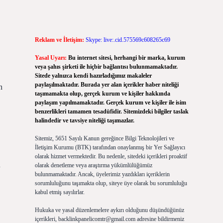
Reklam ve İletişim:
Skype: live:.cid.575569c608265c69
Yasal Uyarı:
Bu internet sitesi, herhangi bir marka, kurum
veya şahıs şirketi ile hiçbir bağlantısı bulunmamaktadır.
Sitede yalnızca kendi hazırladığımız makaleler
paylaşılmaktadır. Burada yer alan içerikler haber niteliği
n
taşımamakta olup, gerçek kurum ve kişiler hakkında
paylaşım yapılmamaktadır. Gerçek kurum ve kişiler ile isim
benzerlikleri tamamen tesadüfidir. Sitemizdeki bilgiler taslak
halindedir ve tavsiye niteliği taşımazlar.
Sitemiz, 5651 Sayılı Kanun gereğince Bilgi Teknolojileri ve
İletişim Kurumu (BTK) tarafından onaylanmış bir Yer Sağlayıcı
olarak hizmet vermektedir. Bu nedenle, sitedeki içerikleri proaktif
u
olarak denetleme veya araştırma yükümlülüğümüz
bulunmamaktadır. Ancak, üyelerimiz yazdıkları içeriklerin
sorumluluğunu taşımakta olup, siteye üye olarak bu sorumluluğu
kabul etmiş sayılırlar.
Hukuka ve yasal düzenlemelere aykırı olduğunu düşündüğünüz
içerikleri,
backlinkpanelicomtr@gmail.com
adresine bildirmeniz