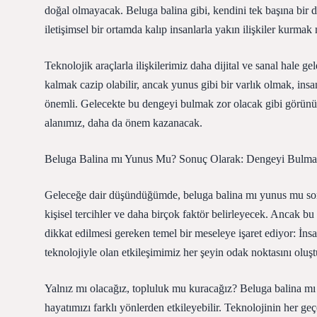
doğal olmayacak. Beluga balina gibi, kendini tek başına bir
iletişimsel bir ortamda kalıp insanlarla yakın ilişkiler kurmak
Teknolojik araçlarla ilişkilerimiz daha dijital ve sanal hale g
kalmak cazip olabilir, ancak yunus gibi bir varlık olmak, in
önemli. Gelecekte bu dengeyi bulmak zor olacak gibi görünüy
alanımız, daha da önem kazanacak.
Beluga Balina mı Yunus Mu? Sonuç Olarak: Dengeyi Bulm
Geleceğe dair düşündüğümde, beluga balina mı yunus mu sor
kişisel tercihler ve daha birçok faktör belirleyecek. Ancak b
dikkat edilmesi gereken temel bir meseleye işaret ediyor: İnsa
teknolojiyle olan etkileşimimiz her şeyin odak noktasını oluşt
Yalnız mı olacağız, topluluk mu kuracağız? Beluga balina mı 
hayatımızı farklı yönlerden etkileyebilir. Teknolojinin her ge