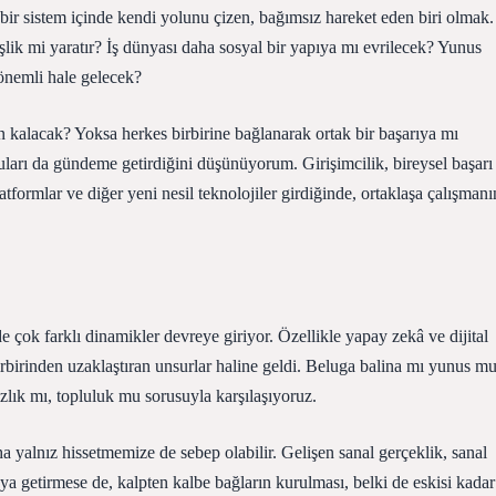
bir sistem içinde kendi yolunu çizen, bağımsız hareket eden biri olmak.
ik mi yaratır? İş dünyası daha sosyal bir yapıya mı evrilecek? Yunus
 önemli hale gelecek?
lan kalacak? Yoksa herkes birbirine bağlanarak ortak bir başarıya mı
arı da gündeme getirdiğini düşünüyorum. Girişimcilik, bireysel başarı
latformlar ve diğer yeni nesil teknolojiler girdiğinde, ortaklaşa çalışmanı
nde çok farklı dinamikler devreye giriyor. Özellikle yapay zekâ ve dijital
birbirinden uzaklaştıran unsurlar haline geldi. Beluga balina mı yunus m
ızlık mı, topluluk mu sorusuyla karşılaşıyoruz.
aha yalnız hissetmemize de sebep olabilir. Gelişen sanal gerçeklik, sanal
araya getirmese de, kalpten kalbe bağların kurulması, belki de eskisi kadar