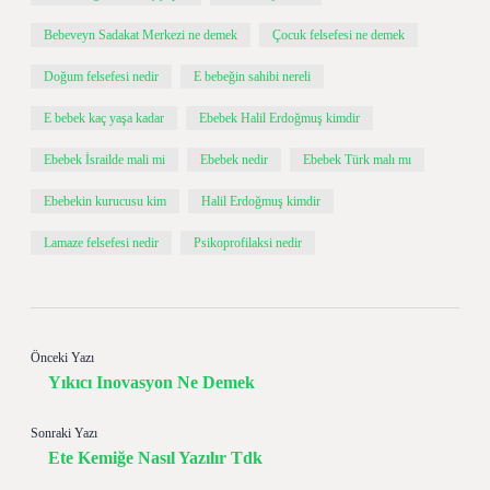
Bebeveyn Sadakat Merkezi ne demek
Çocuk felsefesi ne demek
Doğum felsefesi nedir
E bebeğin sahibi nereli
E bebek kaç yaşa kadar
Ebebek Halil Erdoğmuş kimdir
Ebebek İsrailde mali mi
Ebebek nedir
Ebebek Türk malı mı
Ebebekin kurucusu kim
Halil Erdoğmuş kimdir
Lamaze felsefesi nedir
Psikoprofilaksi nedir
Önceki Yazı
Yıkıcı Inovasyon Ne Demek
Sonraki Yazı
Ete Kemiğe Nasıl Yazılır Tdk