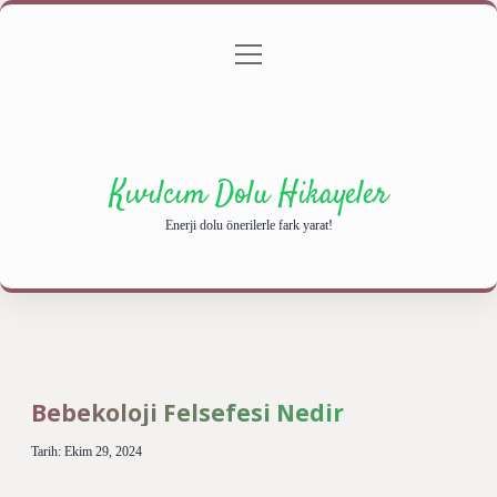
menüyü
Anasayfa
Gizlilik Politikası
Yasal Uyarı
aç
Hakkımızda
Kıvılcım Dolu Hikayeler
Enerji dolu önerilerle fark yarat!
Bebekoloji Felsefesi Nedir
Tarih: Ekim 29, 2024