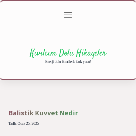
menüyü
Anasayfa
Gizlilik Politikası
Yasal Uyarı
aç
Hakkımızda
Kıvılcım Dolu Hikayeler
Enerji dolu önerilerle fark yarat!
Balistik Kuvvet Nedir
Tarih: Ocak 25, 2025