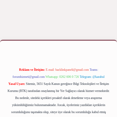
betexper bahis
Reklam ve İletişim:
E-mail:
backlinkpaneli@gmail.com
Teams:
forumhizmeti@gmail.com
Whatsapp: 0262 606 0 726
Telegram: @karabul
Yasal Uyarı:
Sitemiz, 5651 Sayılı Kanun gereğince Bilgi Teknolojileri ve İletişim
Kurumu (BTK) tarafından onaylanmış bir Yer Sağlayıcı olarak hizmet vermektedir.
Bu nedenle, sitedeki içerikleri proaktif olarak denetleme veya araştırma
yükümlülüğümüz bulunmamaktadır. Ancak, üyelerimiz yazdıkları içeriklerin
sorumluluğunu taşımakta olup, siteye üye olarak bu sorumluluğu kabul etmiş