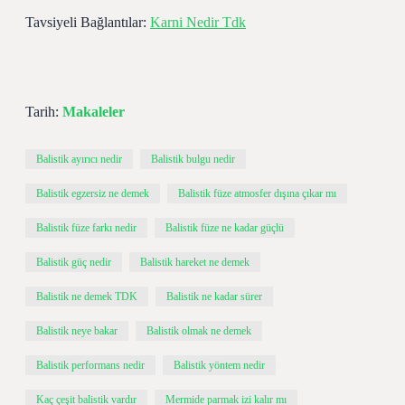
Tavsiyeli Bağlantılar:
Karni Nedir Tdk
Tarih:
Makaleler
Balistik ayırıcı nedir
Balistik bulgu nedir
Balistik egzersiz ne demek
Balistik füze atmosfer dışına çıkar mı
Balistik füze farkı nedir
Balistik füze ne kadar güçlü
Balistik güç nedir
Balistik hareket ne demek
Balistik ne demek TDK
Balistik ne kadar sürer
Balistik neye bakar
Balistik olmak ne demek
Balistik performans nedir
Balistik yöntem nedir
Kaç çeşit balistik vardır
Mermide parmak izi kalır mı