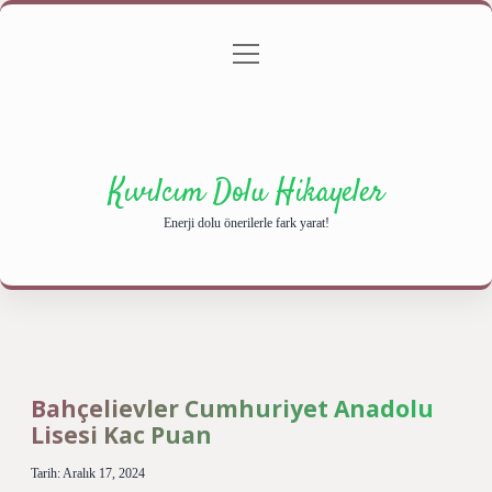
menüyü
Anasayfa
Gizlilik Politikası
Yasal Uyarı
aç
Hakkımızda
Kıvılcım Dolu Hikayeler
Enerji dolu önerilerle fark yarat!
Bahçelievler Cumhuriyet Anadolu
Lisesi Kac Puan
Tarih: Aralık 17, 2024