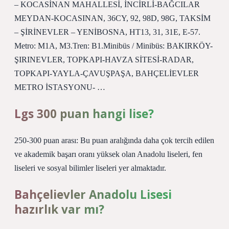
– KOCASİNAN MAHALLESİ, İNCİRLİ-BAĞCILAR
MEYDAN-KOCASINAN, 36CY, 92, 98D, 98G, TAKSİM
– ŞİRİNEVLER – YENİBOSNA, HT13, 31, 31E, E-57.
Metro: M1A, M3.Tren: B1.Minibüs / Minibüs: BAKIRKÖY-
ŞIRINEVLER, TOPKAPI-HAVZA SİTESİ-RADAR,
TOPKAPI-YAYLA-ÇAVUŞPAŞA, BAHÇELİEVLER
METRO İSTASYONU- …
Lgs 300 puan hangi lise?
250-300 puan arası: Bu puan aralığında daha çok tercih edilen
ve akademik başarı oranı yüksek olan Anadolu liseleri, fen
liseleri ve sosyal bilimler liseleri yer almaktadır.
Bahçelievler Anadolu Lisesi
hazırlık var mı?