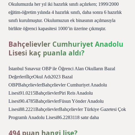
Okulumuzda her yıl iki hazırlık sınıfı açılırken; 1999/2000
eğitim-öğretim yılında 4 hazırlık sınıfı, daha sonra 6 hazırlık
sınıfı kurulmuştur. Okulumuzun ek binasının açılmasıyla
birlikte öğrenci kapasitesi 1000’in üzerine çıkmıştır.
Bahçelievler Cumhuriyet Anadolu
Lisesi kaç puanla aldı?
İstanbul Sınavsız OBP ile Öğrenci Alan Okulların Bazal
DeğerleriİlçeOkul Adı2023 Bazal
OBPBahçelievlerBahçelievler Cumhuriyet Anadolu
Lisesi91.0215BahçelievlerPiri Reis Anadolu
Lisesi90.4785BahçelievlerFüsun Yönder Anadolu
Lisesi88.2221BahçelievlerBahçelievler Türkiye Gazetesi Çok
Programlı Anadolu Lisesi86.2283118 satır daha
494 puan hangi lise?