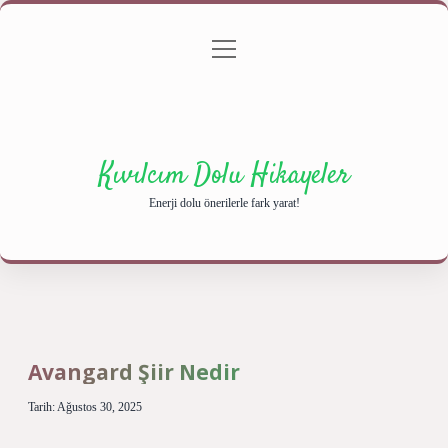
menüyü
Anasayfa
Gizlilik Politikası
Yasal Uyarı
aç
Hakkımızda
Kıvılcım Dolu Hikayeler
Enerji dolu önerilerle fark yarat!
Avangard Şiir Nedir
Tarih: Ağustos 30, 2025