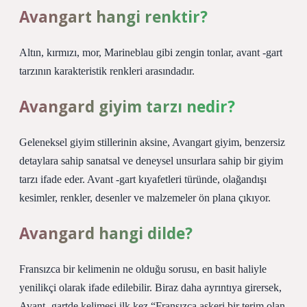
Avangart hangi renktir?
Altın, kırmızı, mor, Marineblau gibi zengin tonlar, avant -gart
tarzının karakteristik renkleri arasındadır.
Avangard giyim tarzı nedir?
Geleneksel giyim stillerinin aksine, Avangart giyim, benzersiz
detaylara sahip sanatsal ve deneysel unsurlara sahip bir giyim
tarzı ifade eder. Avant -gart kıyafetleri türünde, olağandışı
kesimler, renkler, desenler ve malzemeler ön plana çıkıyor.
Avangard hangi dilde?
Fransızca bir kelimenin ne olduğu sorusu, en basit haliyle
yenilikçi olarak ifade edilebilir. Biraz daha ayrıntıya girersek,
Avant -gartde kelimesi ilk kez “Fransızca askeri bir terim olan