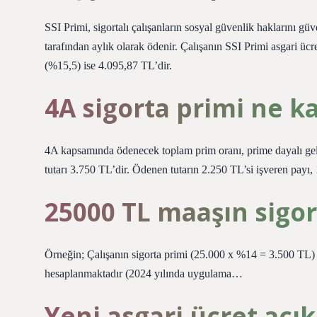
SSI Primi, sigortalı çalışanların sosyal güvenlik haklarını gü
tarafından aylık olarak ödenir. Çalışanın SSI Primi asgari ü
(%15,5) ise 4.095,87 TL’dir.
4A sigorta primi ne k
4A kapsamında ödenecek toplam prim oranı, prime dayalı geli
tutarı 3.750 TL’dir. Ödenen tutarın 2.250 TL’si işveren payı, 
25000 TL maaşın sigor
Örneğin; Çalışanın sigorta primi (25.000 x %14 = 3.500 TL) ve
hesaplanmaktadır (2024 yılında uygulama…
Yeni asgari ücret açı