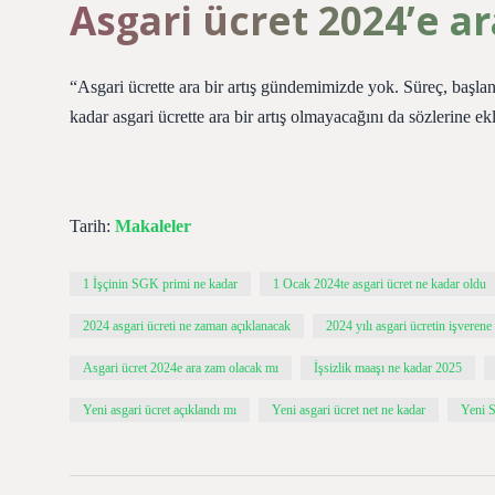
Asgari ücret 2024’e a
“Asgari ücrette ara bir artış gündemimizde yok. Süreç, başla
kadar asgari ücrette ara bir artış olmayacağını da sözlerine ekl
Tarih:
Makaleler
1 İşçinin SGK primi ne kadar
1 Ocak 2024te asgari ücret ne kadar oldu
2024 asgari ücreti ne zaman açıklanacak
2024 yılı asgari ücretin işverene
Asgari ücret 2024e ara zam olacak mı
İşsizlik maaşı ne kadar 2025
Yeni asgari ücret açıklandı mı
Yeni asgari ücret net ne kadar
Yeni 