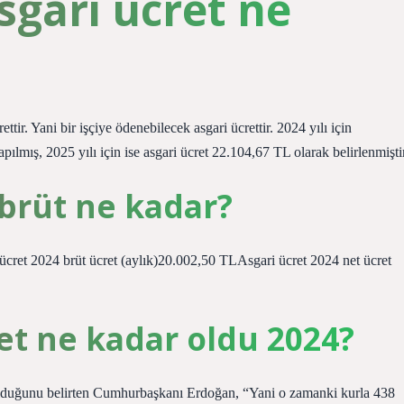
sgari ücret ne
tir. Yani bir işçiye ödenebilecek asgari ücrettir. 2024 yılı için
ılmış, 2025 yılı için ise asgari ücret 22.104,67 TL olarak belirlenmiştir
 brüt ne kadar?
cret 2024 brüt ücret (aylık)20.002,50 TLAsgari ücret 2024 net ücret
et ne kadar oldu 2024?
lduğunu belirten Cumhurbaşkanı Erdoğan, “Yani o zamanki kurla 438