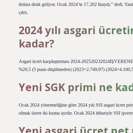
dolara denk geliyor. Ocak 2024’te 17.202 liraydı.” dedi. Yan
çıktı.
2024 yılı asgari ücret
kadar?
Asgari ücret karşılaştırması 2024-202520232024İŞVEREN
%20,5 (5 puan düşülmeden) (2023=2.749,97) (2024=4.100,5
Yeni SGK primi ne kad
Ocak 2024 yönetmeliğine göre 2024 yılı SSI asgari ücret prim
olmak üzere iki kısma ayrılır. Ocak 2024 itibariyle SSI işvere
Yeni asgari ücret net