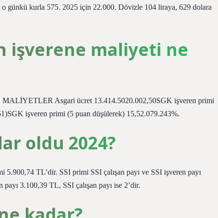
i o günkü kurla 575. 2025 için 22.000. Dövizle 104 liraya, 629 dolara
in işverene maliyeti ne
E MALİYETLER Asgari ücret 13.414.5020.002,50SGK işveren primi
1)SGK işveren primi (5 puan düşülerek) 15,52.079.243%.
ar oldu 2024?
i 5.900,74 TL’dir. SSI primi SSI çalışan payı ve SSI işveren payı
n payı 3.100,39 TL, SSI çalışan payı ise 2’dir.
 ne kadar?