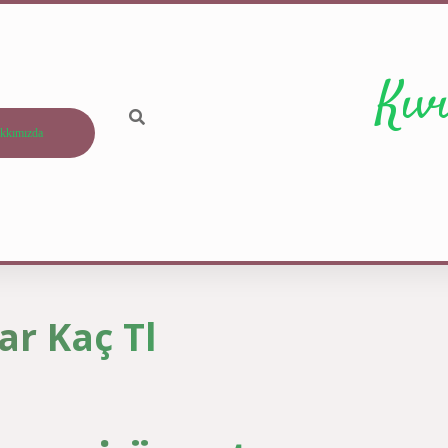
Kıv
kkımızda
ar Kaç Tl