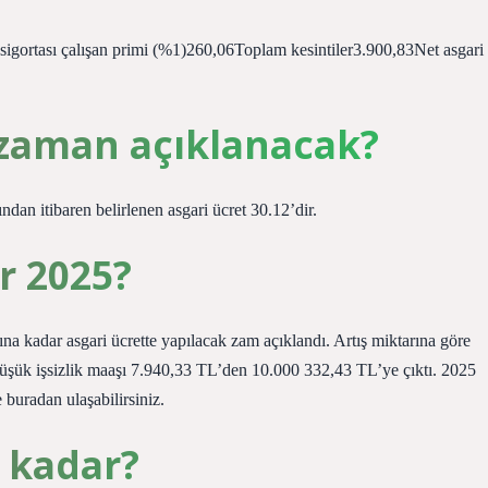
gortası çalışan primi (%1)260,06Toplam kesintiler3.900,83Net asgari
 zaman açıklanacak?
an itibaren belirlenen asgari ücret 30.12’dir.
r 2025?
ına kadar asgari ücrette yapılacak zam açıklandı. Artış miktarına göre
 düşük işsizlik maaşı 7.940,33 TL’den 10.000 332,43 TL’ye çıktı. 2025
 buradan ulaşabilirsiniz.
e kadar?