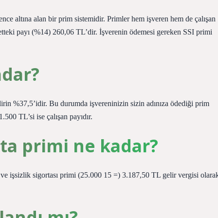
vence altına alan bir prim sistemidir. Primler hem işveren hem de çalışan
cretteki payı (%14) 260,06 TL’dir. İşverenin ödemesi gereken SSI primi
adar?
rin %37,5’idir. Bu durumda işvereninizin sizin adınıza ödediği prim
1.500 TL’si ise çalışan payıdır.
ta primi ne kadar?
 işsizlik sigortası primi (25.000 15 =) 3.187,50 TL gelir vergisi olara
klandı mı?