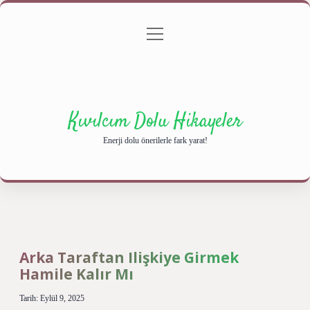
menüyü
Anasayfa
Gizlilik Politikası
Yasal Uyarı
aç
Hakkımızda
Kıvılcım Dolu Hikayeler
Enerji dolu önerilerle fark yarat!
Arka Taraftan Ilişkiye Girmek
Hamile Kalır Mı
Tarih: Eylül 9, 2025