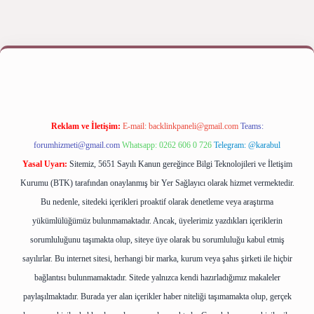
yap
betexper bahis
Reklam ve İletişim:
E-mail:
backlinkpaneli@gmail.com
Teams:
forumhizmeti@gmail.com
Whatsapp: 0262 606 0 726
Telegram: @karabul
Yasal Uyarı:
Sitemiz, 5651 Sayılı Kanun gereğince Bilgi Teknolojileri ve İletişim
Kurumu (BTK) tarafından onaylanmış bir Yer Sağlayıcı olarak hizmet vermektedir.
Bu nedenle, sitedeki içerikleri proaktif olarak denetleme veya araştırma
yükümlülüğümüz bulunmamaktadır. Ancak, üyelerimiz yazdıkları içeriklerin
sorumluluğunu taşımakta olup, siteye üye olarak bu sorumluluğu kabul etmiş
sayılırlar. Bu internet sitesi, herhangi bir marka, kurum veya şahıs şirketi ile hiçbir
bağlantısı bulunmamaktadır. Sitede yalnızca kendi hazırladığımız makaleler
paylaşılmaktadır. Burada yer alan içerikler haber niteliği taşımamakta olup, gerçek