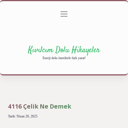
menüyü
Anasayfa
Gizlilik Politikası
Yasal Uyarı
aç
Hakkımızda
Kıvılcım Dolu Hikayeler
Enerji dolu önerilerle fark yarat!
4116 Çelik Ne Demek
Tarih: Nisan 20, 2025