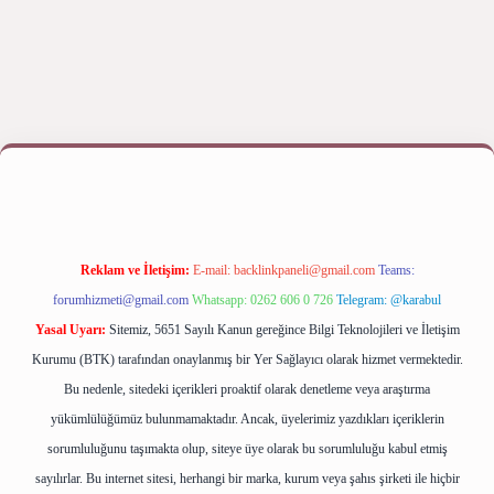
ş yap
betexper bahis
Reklam ve İletişim:
E-mail:
backlinkpaneli@gmail.com
Teams:
forumhizmeti@gmail.com
Whatsapp: 0262 606 0 726
Telegram: @karabul
Yasal Uyarı:
Sitemiz, 5651 Sayılı Kanun gereğince Bilgi Teknolojileri ve İletişim
Kurumu (BTK) tarafından onaylanmış bir Yer Sağlayıcı olarak hizmet vermektedir.
Bu nedenle, sitedeki içerikleri proaktif olarak denetleme veya araştırma
yükümlülüğümüz bulunmamaktadır. Ancak, üyelerimiz yazdıkları içeriklerin
sorumluluğunu taşımakta olup, siteye üye olarak bu sorumluluğu kabul etmiş
sayılırlar. Bu internet sitesi, herhangi bir marka, kurum veya şahıs şirketi ile hiçbir