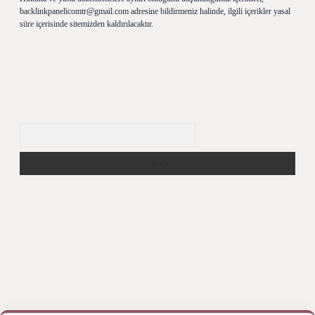
backlinkpanelicomtr@gmail.com
adresine bildirmeniz halinde, ilgili içerikler yasal
süre içerisinde sitemizden kaldırılacaktır.
Arama
iş yap
betexper bahis