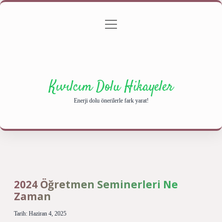
menüyü
Anasayfa
Gizlilik Politikası
Yasal Uyarı
aç
Hakkımızda
Kıvılcım Dolu Hikayeler
Enerji dolu önerilerle fark yarat!
2024 Öğretmen Seminerleri Ne
Zaman
Tarih: Haziran 4, 2025