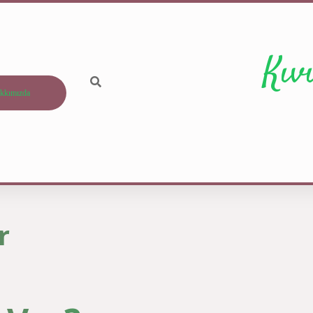
Kıv
kkımızda
r