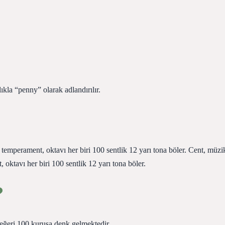
ıkla “penny” olarak adlandırılır.
t temperament, oktavı her biri 100 sentlik 12 yarı tona böler. Cent, müzi
, oktavı her biri 100 sentlik 12 yarı tona böler.
?
Değeri 100 kuruşa denk gelmektedir.