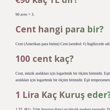
90 avro = 3.
Cent hangi para bir?
Cent (Amerikan para birimi) Cent (sembol: ¢) İngilizcede sıkl
100 cent kaç?
Cent, müzik aralıkları için logaritmik bir ölçüm birimidir. Eşi
aralıkları için logaritmik bir ölçüm birimidir. Eşit temperament
1 Lira Kaç Kuruş eder
1 TL (₺1), Türk lirasının ikinci en büyük madeni parasıdır. 