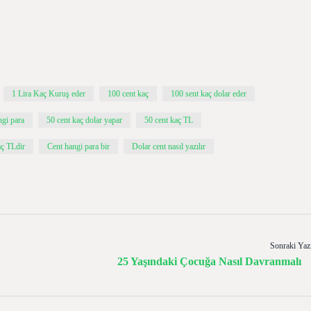
1 Lira Kaç Kuruş eder
100 cent kaç
100 sent kaç dolar eder
ngi para
50 cent kaç dolar yapar
50 cent kaç TL
aç TLdir
Cent hangi para bir
Dolar cent nasıl yazılır
Sonraki Yaz
25 Yaşındaki Çocuğa Nasıl Davranmalı