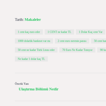
Tarih:
Makaleler
1 cent kaç euro eder
1 CENT ne kadar TL
1 Dolar Kaç cent Var
1000 dolarlık banknot var mı
2 cent euro nerenin parası
50 cent ha
50 cent ne kadar Türk Lirası eder
70 Euro Ne Kadar Tutuyor
90 k
Ne kadar 1 dolar kaç TL
Önceki Yazı
Ulaştırma Bölümü Nedir