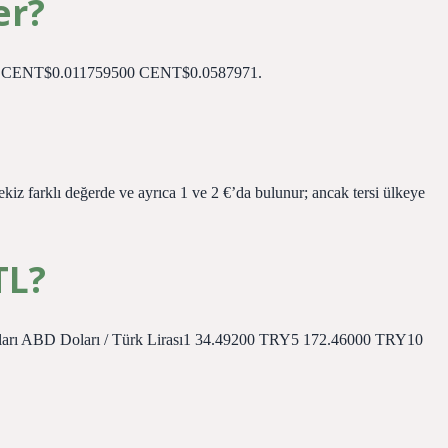
er?
CENT$0.011759500 CENT$0.0587971.
ekiz farklı değerde ve ayrıca 1 ve 2 €’da bulunur; ancak tersi ülkeye
TL?
nları ABD Doları / Türk Lirası1 34.49200 TRY5 172.46000 TRY10