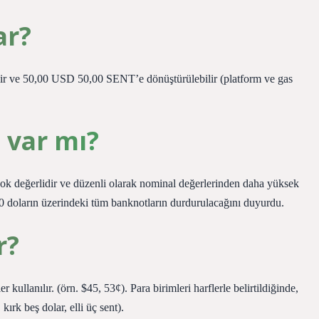
ar?
ir ve 50,00 USD 50,00 SENT’e dönüştürülebilir (platform ve gas
 var mı?
çok değerlidir ve düzenli olarak nominal değerlerinden daha yüksek
 doların üzerindeki tüm banknotların durdurulacağını duyurdu.
r?
r kullanılır. (örn. $45, 53¢). Para birimleri harflerle belirtildiğinde,
 kırk beş dolar, elli üç sent).