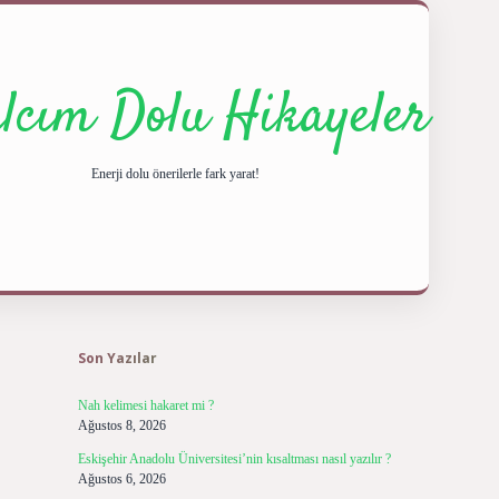
ılcım Dolu Hikayeler
Enerji dolu önerilerle fark yarat!
Sidebar
ilbet giriş yap
b
Son Yazılar
Nah kelimesi hakaret mi ?
Ağustos 8, 2026
Eskişehir Anadolu Üniversitesi’nin kısaltması nasıl yazılır ?
Ağustos 6, 2026