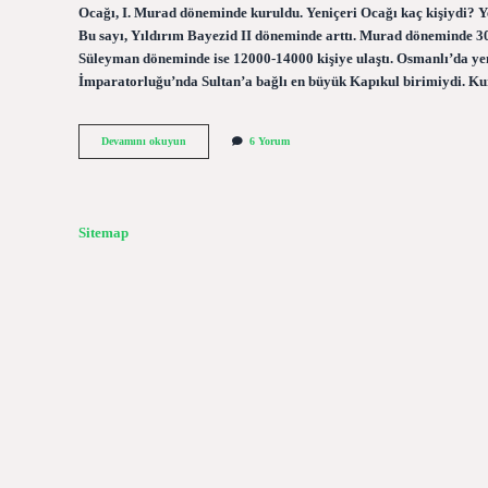
Ocağı, I. Murad döneminde kuruldu. Yeniçeri Ocağı kaç kişiydi? Ye
Bu sayı, Yıldırım Bayezid II döneminde arttı. Murad döneminde 
Süleyman döneminde ise 12000-14000 kişiye ulaştı. Osmanlı’da yeniçeri nedir? Yeniçeri
İmparatorluğu’nda Sultan’a bağlı en büyük Kapıkul birimiydi. Kur
Yeniçeri
Devamını okuyun
6 Yorum
Ocağı
Nedir
Ve
Özellikleri
Sitemap