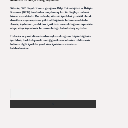
halindedir ve tavsiye niteliği taşımazlar.
Sitemiz, 5651 Sayılı Kanun gereğince Bilgi Teknolojileri ve İletişim
Kurumu (BTK) tarafından onaylanmış bir Yer Sağlayıcı olarak
hizmet vermektedir. Bu nedenle, sitedeki içerikleri proaktif olarak
denetleme veya araştırma yükümlülüğümüz bulunmamaktadır.
Ancak, üyelerimiz yazdıkları içeriklerin sorumluluğunu taşımakta
olup, siteye üye olarak bu sorumluluğu kabul etmiş sayılırlar.
Hukuka ve yasal düzenlemelere aykırı olduğunu düşündüğünüz
içerikleri,
backlinkpanelicomtr@gmail.com
adresine bildirmeniz
halinde, ilgili içerikler yasal süre içerisinde sitemizden
kaldırılacaktır.
Arama