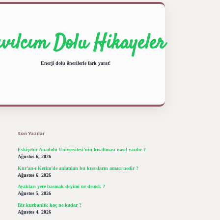
ıvılcım Dolu Hikayeler
Enerji dolu önerilerle fark yarat!
Sidebar
ilbet giriş yap
betexper bahis
Son Yazılar
Eskişehir Anadolu Üniversitesi’nin kısaltması nasıl yazılır ?
Ağustos 6, 2026
Kur’an-ı Kerim’de anlatılan bu kıssaların amacı nedir ?
Ağustos 6, 2026
Ayakları yere basmak deyimi ne demek ?
Ağustos 5, 2026
Bir kurbanlık koç ne kadar ?
Ağustos 4, 2026