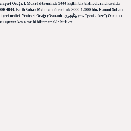
niçeri Ocağı, I. Murad döneminde 1000 kişilik bir birlik olarak kuruldu.
3000-4000, Fatih Sultan Mehmed döneminde 8000-12000 bin, Kanuni Sultan
 Ocağı (Osmanlı: یڭیچری, çev. “yeni asker”) Osmanlı
uluşunun kesin tarihi bilinmemekle birlikte,…