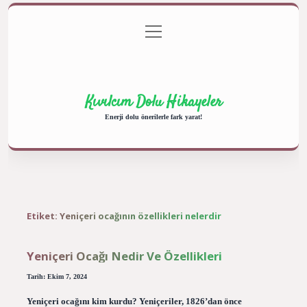
menüyü
Anasayfa
Gizlilik Politikası
Yasal Uyarı
aç
Hakkımızda
Kıvılcım Dolu Hikayeler
Enerji dolu önerilerle fark yarat!
Etiket:
Yeniçeri ocağının özellikleri nelerdir
Yeniçeri Ocağı Nedir Ve Özellikleri
Tarih: Ekim 7, 2024
Yeniçeri ocağını kim kurdu? Yeniçeriler, 1826’dan önce