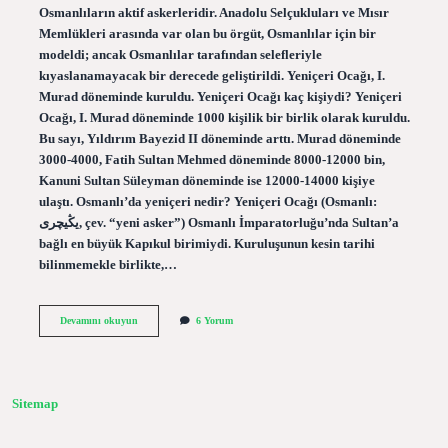
Osmanlıların aktif askerleridir. Anadolu Selçukluları ve Mısır
Memlükleri arasında var olan bu örgüt, Osmanlılar için bir
modeldi; ancak Osmanlılar tarafından selefleriyle
kıyaslanamayacak bir derecede geliştirildi. Yeniçeri Ocağı, I.
Murad döneminde kuruldu. Yeniçeri Ocağı kaç kişiydi? Yeniçeri
Ocağı, I. Murad döneminde 1000 kişilik bir birlik olarak kuruldu.
Bu sayı, Yıldırım Bayezid II döneminde arttı. Murad döneminde
3000-4000, Fatih Sultan Mehmed döneminde 8000-12000 bin,
Kanuni Sultan Süleyman döneminde ise 12000-14000 kişiye
ulaştı. Osmanlı’da yeniçeri nedir? Yeniçeri Ocağı (Osmanlı:
یڭیچری, çev. “yeni asker”) Osmanlı İmparatorluğu’nda Sultan’a
bağlı en büyük Kapıkul birimiydi. Kuruluşunun kesin tarihi
bilinmemekle birlikte,…
Yeniçeri
Devamını okuyun
6 Yorum
Ocağı
Nedir
Ve
Özellikleri
Sitemap