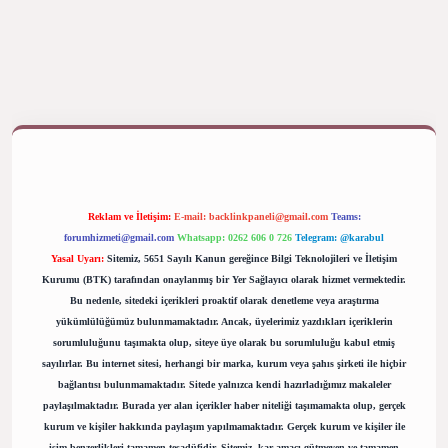
texper bahis
Reklam ve İletişim:
E-mail:
backlinkpaneli@gmail.com
Teams:
forumhizmeti@gmail.com
Whatsapp: 0262 606 0 726
Telegram: @karabul
Yasal Uyarı:
Sitemiz, 5651 Sayılı Kanun gereğince Bilgi Teknolojileri ve İletişim
Kurumu (BTK) tarafından onaylanmış bir Yer Sağlayıcı olarak hizmet vermektedir.
Bu nedenle, sitedeki içerikleri proaktif olarak denetleme veya araştırma
yükümlülüğümüz bulunmamaktadır. Ancak, üyelerimiz yazdıkları içeriklerin
sorumluluğunu taşımakta olup, siteye üye olarak bu sorumluluğu kabul etmiş
sayılırlar. Bu internet sitesi, herhangi bir marka, kurum veya şahıs şirketi ile hiçbir
bağlantısı bulunmamaktadır. Sitede yalnızca kendi hazırladığımız makaleler
paylaşılmaktadır. Burada yer alan içerikler haber niteliği taşımamakta olup, gerçek
kurum ve kişiler hakkında paylaşım yapılmamaktadır. Gerçek kurum ve kişiler ile
isim benzerlikleri tamamen tesadüfidir. Sitemiz, kar amacı gütmeyen ve tamamen