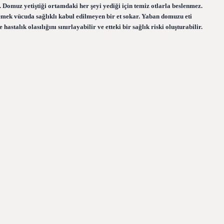
 Domuz yetiştiği ortamdaki her şeyi yediği için temiz otlarla beslenmez.
 yemek vücuda sağlıklı kabul edilmeyen bir et sokar. Yaban domuzu eti
stalık olasılığını sınırlayabilir ve etteki bir sağlık riski oluşturabilir.