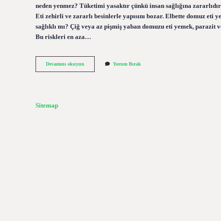
neden yenmez? Tüketimi yasaktır çünkü insan sağlığına zararlıdır.
Eti zehirli ve zararlı besinlerle yapısını bozar. Elbette domuz eti
sağlıklı mı? Çiğ veya az pişmiş yaban domuzu eti yemek, parazit ve ha
Bu riskleri en aza…
Yaban
Devamını okuyun
Yorum Bırak
Domuzu
Eti
Helal
Mi
Sitemap