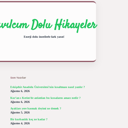
ıvılcım Dolu Hikayeler
Enerji dolu önerilerle fark yarat!
Sidebar
ilbet giriş yap
betexper bahis
Son Yazılar
Eskişehir Anadolu Üniversitesi’nin kısaltması nasıl yazılır ?
Ağustos 6, 2026
Kur’an-ı Kerim’de anlatılan bu kıssaların amacı nedir ?
Ağustos 6, 2026
Ayakları yere basmak deyimi ne demek ?
Ağustos 5, 2026
Bir kurbanlık koç ne kadar ?
Ağustos 4, 2026