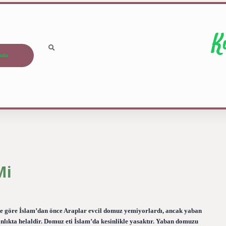
K
ızda
Mi
te göre İslam’dan önce Araplar evcil domuz yemiyorlardı, ancak yaban
nlıkta helaldir. Domuz eti İslam’da kesinlikle yasaktır. Yaban domuzu