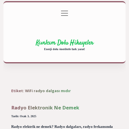
menüyü
Anasayfa
Gizlilik Politikası
Yasal Uyarı
aç
Hakkımızda
Kıvılcım Dolu Hikayeler
Enerji dolu önerilerle fark yarat!
Etiket:
WiFi radyo dalgası mıdır
Radyo Elektronik Ne Demek
Tarih: Ocak 3, 2025
Radyo elektrik ne demek? Radyo dalgaları, radyo frekansında