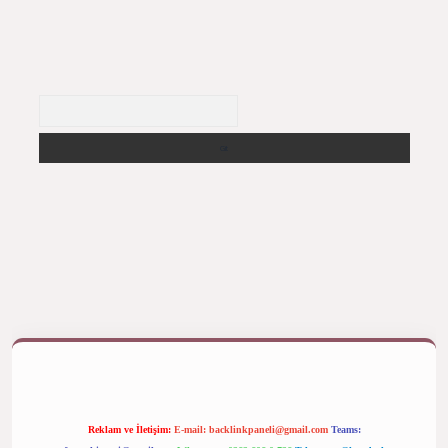
Arama
ş yap
betexper bahis
Reklam ve İletişim:
E-mail:
backlinkpaneli@gmail.com
Teams: