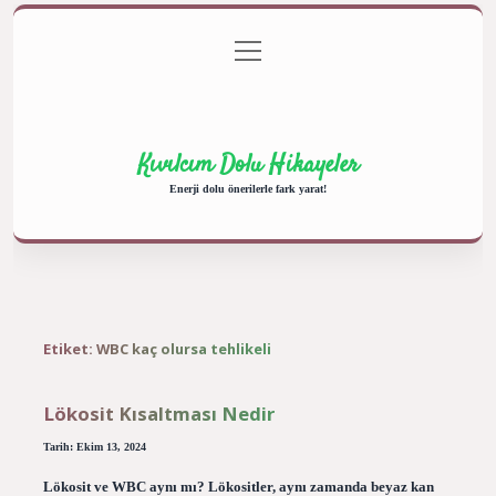
menüyü
Anasayfa
Gizlilik Politikası
Yasal Uyarı
aç
Hakkımızda
Kıvılcım Dolu Hikayeler
Enerji dolu önerilerle fark yarat!
Etiket:
WBC kaç olursa tehlikeli
Lökosit Kısaltması Nedir
Tarih: Ekim 13, 2024
Lökosit ve WBC aynı mı? Lökositler, aynı zamanda beyaz kan