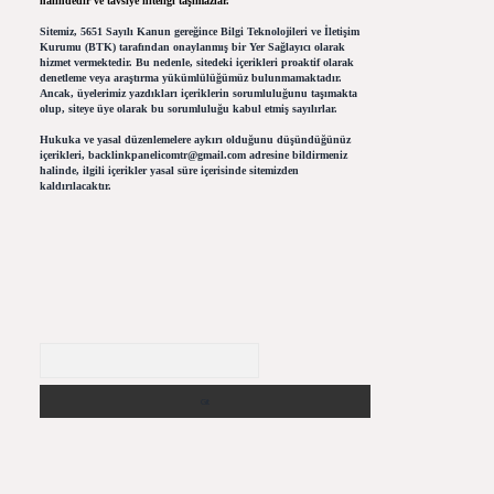
halindedir ve tavsiye niteliği taşımazlar.
Sitemiz, 5651 Sayılı Kanun gereğince Bilgi Teknolojileri ve İletişim
Kurumu (BTK) tarafından onaylanmış bir Yer Sağlayıcı olarak
hizmet vermektedir. Bu nedenle, sitedeki içerikleri proaktif olarak
denetleme veya araştırma yükümlülüğümüz bulunmamaktadır.
Ancak, üyelerimiz yazdıkları içeriklerin sorumluluğunu taşımakta
olup, siteye üye olarak bu sorumluluğu kabul etmiş sayılırlar.
Hukuka ve yasal düzenlemelere aykırı olduğunu düşündüğünüz
içerikleri,
backlinkpanelicomtr@gmail.com
adresine bildirmeniz
halinde, ilgili içerikler yasal süre içerisinde sitemizden
kaldırılacaktır.
Arama