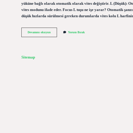
yüküne bağlı olarak otomatik olarak vites değiştirir. L (Düşük): 
vites modunu ifade eder. Focus L tuşu ne işe yarar? Otomatik şanzı
düşük hızlarda sürülmesi gereken durumlarda vites kolu L harfinin
L
Devamını okuyun
Yorum Bırak
Vites
Ne
Zaman
Kullanılır
Sitemap