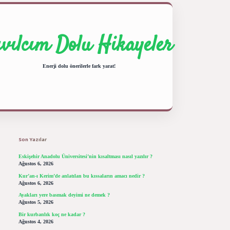
ıvılcım Dolu Hikayeler
Enerji dolu önerilerle fark yarat!
Sidebar
ilbet giriş yap
betexper bahis
Son Yazılar
Eskişehir Anadolu Üniversitesi’nin kısaltması nasıl yazılır ?
Ağustos 6, 2026
Kur’an-ı Kerim’de anlatılan bu kıssaların amacı nedir ?
Ağustos 6, 2026
Ayakları yere basmak deyimi ne demek ?
Ağustos 5, 2026
Bir kurbanlık koç ne kadar ?
Ağustos 4, 2026