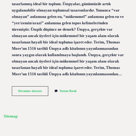
tasarlanmış ideal bir toplum. Ütopyalar, günümüzde artık
uygulanabilir olmayan toplumsal tasarımlardır. Yunanca “var
olmayan” anlamına gelen ou, “mükemmel” anlamına gelen eu ve
“yer/zemin/arazi” anlamına gelen topos kelimelerinden
türemiştir. Ütopik düşünce ne demek? Ütopya, gerçekte var
olmayan ancak üyeleri için mükemmel bir yaşam alanı olarak
tasarlanan hayali bir ideal topluma işaret eder. Terim, Thomas
More’un 1516 tarihli Ütopya adlı kitabının yayınlanmasından
sonra yaygın olarak kullanılmaya başlandı. Ütopya, gerçekte var
olmayan ancak üyeleri için mükemmel bir yaşam alanı olarak
tasarlanan hayali bir ideal topluma işaret eder. Terim, Thomas
More’un 1516 tarihli Ütopya adlı kitabının yayınlanmasından…
Ütopik
Devamını okuyun
Yorum Bırak
Nedir
Ekşi
Sözlük
Sitemap