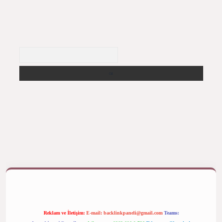
Arama
ş yap
betexper bahis
Reklam ve İletişim:
E-mail:
backlinkpaneli@gmail.com
Teams: