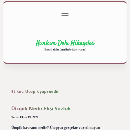
menüyü
Anasayfa
Gizlilik Politikası
Yasal Uyarı
aç
Hakkımızda
Kıvılcım Dolu Hikayeler
Enerji dolu önerilerle fark yarat!
Etiket:
Ütopik yapı nedir
Ütopik Nedir Ekşi Sözlük
Tarih: Ekim 19, 2024
Ütopik kavramı nedir? Ütopya; gerçekte var olmayan