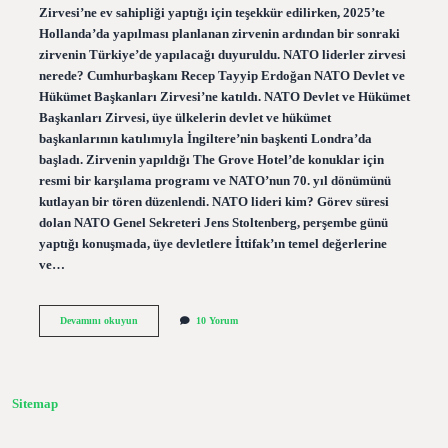
Zirvesi’ne ev sahipliği yaptığı için teşekkür edilirken, 2025’te
Hollanda’da yapılması planlanan zirvenin ardından bir sonraki
zirvenin Türkiye’de yapılacağı duyuruldu. NATO liderler zirvesi
nerede? Cumhurbaşkanı Recep Tayyip Erdoğan NATO Devlet ve
Hükümet Başkanları Zirvesi’ne katıldı. NATO Devlet ve Hükümet
Başkanları Zirvesi, üye ülkelerin devlet ve hükümet
başkanlarının katılımıyla İngiltere’nin başkenti Londra’da
başladı. Zirvenin yapıldığı The Grove Hotel’de konuklar için
resmi bir karşılama programı ve NATO’nun 70. yıl dönümünü
kutlayan bir tören düzenlendi. NATO lideri kim? Görev süresi
dolan NATO Genel Sekreteri Jens Stoltenberg, perşembe günü
yaptığı konuşmada, üye devletlere İttifak’ın temel değerlerine
ve…
Nato
Devamını okuyun
10 Yorum
Liderler
Zirvesi
Ne
Zaman
Yapılacak
Sitemap