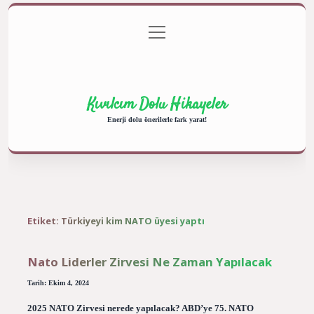
menüyü
Anasayfa
Gizlilik Politikası
Yasal Uyarı
aç
Hakkımızda
Kıvılcım Dolu Hikayeler
Enerji dolu önerilerle fark yarat!
Etiket:
Türkiyeyi kim NATO üyesi yaptı
Nato Liderler Zirvesi Ne Zaman Yapılacak
Tarih: Ekim 4, 2024
2025 NATO Zirvesi nerede yapılacak? ABD’ye 75. NATO