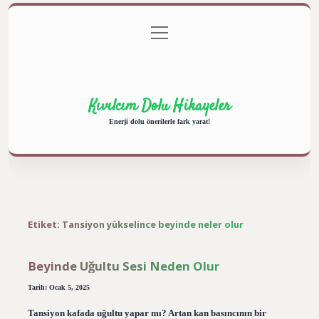
menüyü
Anasayfa
Gizlilik Politikası
Yasal Uyarı
aç
Hakkımızda
Kıvılcım Dolu Hikayeler
Enerji dolu önerilerle fark yarat!
Etiket:
Tansiyon yükselince beyinde neler olur
Beyinde Uğultu Sesi Neden Olur
Tarih: Ocak 5, 2025
Tansiyon kafada uğultu yapar mı? Artan kan basıncının bir