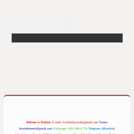
Arama
ş yap
betexper bahis
Reklam ve İletişim:
E-mail:
backlinkpaneli@gmail.com
Teams:
forumhizmeti@gmail.com
Whatsapp: 0262 606 0 726
Telegram: @karabul