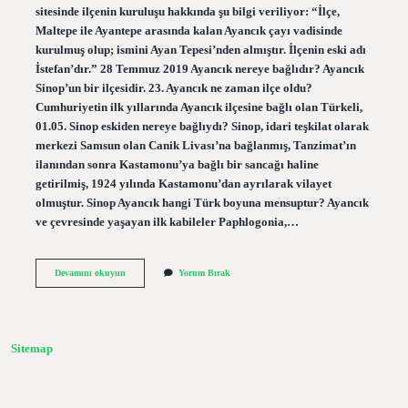
sitesinde ilçenin kuruluşu hakkında şu bilgi veriliyor: “İlçe,
Maltepe ile Ayantepe arasında kalan Ayancık çayı vadisinde
kurulmuş olup; ismini Ayan Tepesi’nden almıştır. İlçenin eski adı
İstefan’dır.” 28 Temmuz 2019 Ayancık nereye bağlıdır? Ayancık
Sinop’un bir ilçesidir. 23. Ayancık ne zaman ilçe oldu?
Cumhuriyetin ilk yıllarında Ayancık ilçesine bağlı olan Türkeli,
01.05. Sinop eskiden nereye bağlıydı? Sinop, idari teşkilat olarak
merkezi Samsun olan Canik Livası’na bağlanmış, Tanzimat’ın
ilanından sonra Kastamonu’ya bağlı bir sancağı haline
getirilmiş, 1924 yılında Kastamonu’dan ayrılarak vilayet
olmuştur. Sinop Ayancık hangi Türk boyuna mensuptur? Ayancık
ve çevresinde yaşayan ilk kabileler Paphlogonia,…
Ayancık
Devamını okuyun
Yorum Bırak
Eskiden
Nereye
Bağlıydı
Sitemap