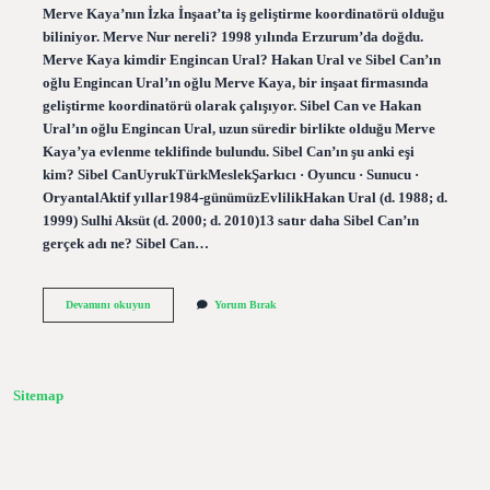
Merve Kaya’nın İzka İnşaat’ta iş geliştirme koordinatörü olduğu
biliniyor. Merve Nur nereli? 1998 yılında Erzurum’da doğdu.
Merve Kaya kimdir Engincan Ural? Hakan Ural ve Sibel Can’ın
oğlu Engincan Ural’ın oğlu Merve Kaya, bir inşaat firmasında
geliştirme koordinatörü olarak çalışıyor. Sibel Can ve Hakan
Ural’ın oğlu Engincan Ural, uzun süredir birlikte olduğu Merve
Kaya’ya evlenme teklifinde bulundu. Sibel Can’ın şu anki eşi
kim? Sibel CanUyrukTürkMeslekŞarkıcı · Oyuncu · Sunucu ·
OryantalAktif yıllar1984-günümüzEvlilikHakan Ural (d. 1988; d.
1999) Sulhi Aksüt (d. 2000; d. 2010)13 satır daha Sibel Can’ın
gerçek adı ne? Sibel Can…
Merve
Devamını okuyun
Yorum Bırak
Nur
Kaya
Kimdir
Sitemap