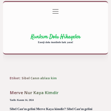
menüyü
Anasayfa
Gizlilik Politikası
Yasal Uyarı
aç
Hakkımızda
Kıvılcım Dolu Hikayeler
Enerji dolu önerilerle fark yarat!
Etiket:
Sibel Canın ablası kim
Merve Nur Kaya Kimdir
Tarih: Kasım 14, 2024
Sibel Can’ın gelini Merve Kaya kimdir? Sibel Can’ın gelini