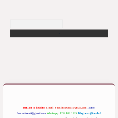
Arama
ş yap
betexper bahis
Reklam ve İletişim:
E-mail:
backlinkpaneli@gmail.com
Teams:
forumhizmeti@gmail.com
Whatsapp: 0262 606 0 726
Telegram: @karabul