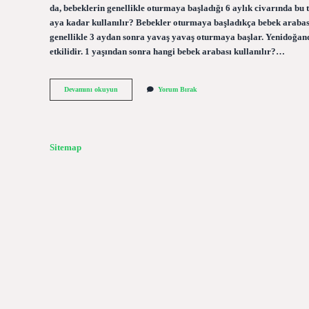
da, bebeklerin genellikle oturmaya başladığı 6 aylık civarında bu
aya kadar kullanılır? Bebekler oturmaya başladıkça bebek arabası 
genellikle 3 aydan sonra yavaş yavaş oturmaya başlar. Yenidoğanda
etkilidir. 1 yaşından sonra hangi bebek arabası kullanılır?…
6
Devamını okuyun
Yorum Bırak
Aydan
Sonra
Hangi
Bebek
Arabası
Sitemap
Kullanılır