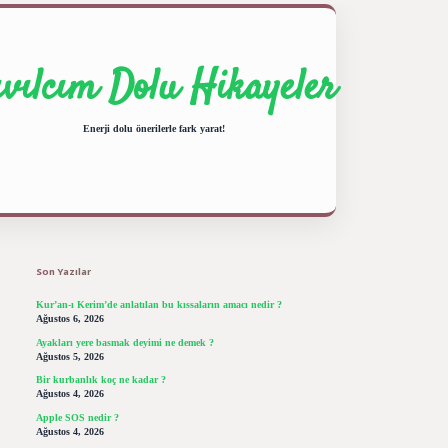
ıvılcım Dolu Hikayeler
Enerji dolu önerilerle fark yarat!
Sidebar
ilbet giriş yap
betexper bahis
Son Yazılar
Kur’an-ı Kerim’de anlatılan bu kıssaların amacı nedir ?
Ağustos 6, 2026
Ayakları yere basmak deyimi ne demek ?
Ağustos 5, 2026
Bir kurbanlık koç ne kadar ?
Ağustos 4, 2026
Apple SOS nedir ?
Ağustos 4, 2026