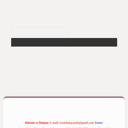
Arama
ş yap
betexper bahis
Reklam ve İletişim:
E-mail:
backlinkpaneli@gmail.com
Teams: