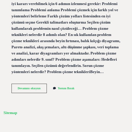
iyi kararı verebilmek için 6 adımın izlenmesi gerekir: Problemi
tanımlama Problemi anlama Problemi çözmek için farklı yol ve
yöntemleri belirleme Farklı çözüm yolları listesinden en iyi
çözümü seçme Gerekli talimatları oluşturma Seçilen çözüm
kullanılarak problemin nasıl çözüleceği… Problem çözme
teknikleri nelerdir 8 adımlı olan? En sık kullanılan problem
çözme teknikleri arasında beyin fırtınası, balık kılçığı diyagramı,
Pareto analizi, akış şemaları, altı düşünme şapkası, veri toplama
ve analizi, karar diyagramları yer almaktadır. Problem çözme
adımları nelerdir 9. sınıf? Problem çözme aşamaları: Hedefleri
tanımlayın. Seçilen çözümü değerlendirin. Sorun çözme
yöntemleri nelerdir? Problem çözme teknikleriBeyin…
Problem
Devamını okuyun
Yorum Bırak
Çözme
Süreci
Nelerdir
Sitemap