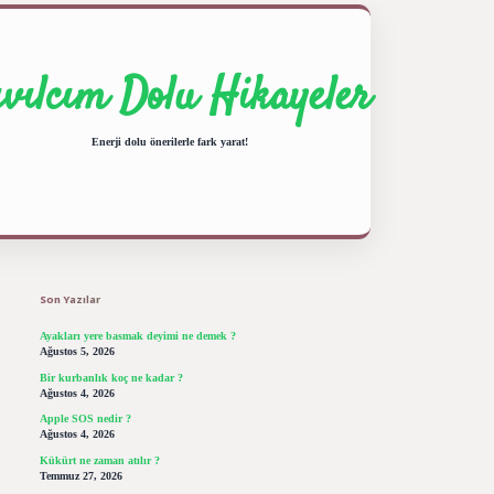
ıvılcım Dolu Hikayeler
Enerji dolu önerilerle fark yarat!
Sidebar
ilbet giriş yap
betexper bahis
Son Yazılar
Ayakları yere basmak deyimi ne demek ?
Ağustos 5, 2026
Bir kurbanlık koç ne kadar ?
Ağustos 4, 2026
Apple SOS nedir ?
Ağustos 4, 2026
Kükürt ne zaman atılır ?
Temmuz 27, 2026