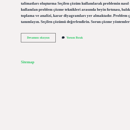
talimatları oluşturma Seçilen çözüm kullanılarak problemin nasıl
kullanılan problem çözme teknikleri arasında beyin fırtınası, balık
toplama ve analizi, karar diyagramları yer almaktadır. Problem ç
tanımlayın. Seçilen çözümü değerlendirin. Sorun çözme yöntemle
Problem
Devamını okuyun
Yorum Bırak
Çözme
Süreci
Nelerdir
Sitemap