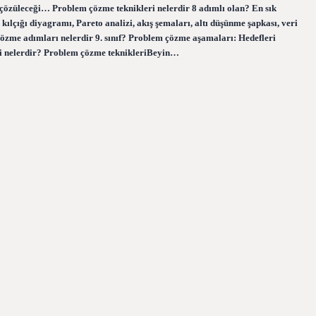
 çözüleceği… Problem çözme teknikleri nelerdir 8 adımlı olan? En sık
 kılçığı diyagramı, Pareto analizi, akış şemaları, altı düşünme şapkası, veri
özme adımları nelerdir 9. sınıf? Problem çözme aşamaları: Hedefleri
ri nelerdir? Problem çözme teknikleriBeyin…