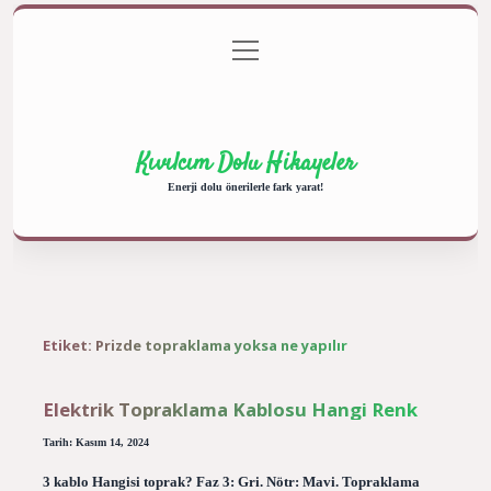
menüyü
Anasayfa
Gizlilik Politikası
Yasal Uyarı
aç
Hakkımızda
Kıvılcım Dolu Hikayeler
Enerji dolu önerilerle fark yarat!
Etiket:
Prizde topraklama yoksa ne yapılır
Elektrik Topraklama Kablosu Hangi Renk
Tarih: Kasım 14, 2024
3 kablo Hangisi toprak? Faz 3: Gri. Nötr: Mavi. Topraklama