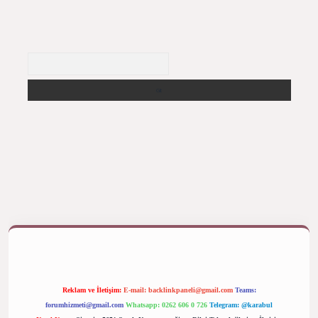
Arama
etexper bahis
Reklam ve İletişim:
E-mail:
backlinkpaneli@gmail.com
Teams:
forumhizmeti@gmail.com
Whatsapp: 0262 606 0 726
Telegram: @karabul