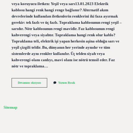
veya koruyucu iletken: Yeşil veya sarı13.01.2023 Elektrik
kablosu hangi renk hangi renge bağlanır? Alternatif akım
devrelerinde kullanılan iletkenlerin renklerini iki faza ayırmak
gerekir: tek fazlı ve üç fazlı. Topraklama kablosunun rengi yeşil –
sarıdır. Nötr kablosunun rengi mavidir. Faz kablosunun rengi
kahverengi veya siyahtır. Topraklama hangi renk olur kablo?
Topraklama teli, elektrik işi yapan herkesin aşina olduğu sarı ve
yeşil çizgili teldir. Bu, dünyanın her yerinde aynıdır ve tüm
sistemlerde aynı renkler kullanılır. Üç telden siyah veya
kahverengi olanı canlıyı, mavi olanı ise nötrü temsil eder. Faz
nötr ve topraklama…
Elektrik
Devamını okuyun
Yorum Bırak
Topraklama
Kablosu
Hangi
Renk
Sitemap