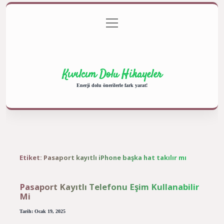
menüyü
Anasayfa
Gizlilik Politikası
Yasal Uyarı
aç
Hakkımızda
Kıvılcım Dolu Hikayeler
Enerji dolu önerilerle fark yarat!
Etiket:
Pasaport kayıtlı iPhone başka hat takılır mı
Pasaport Kayıtlı Telefonu Eşim Kullanabilir
Mi
Tarih: Ocak 19, 2025