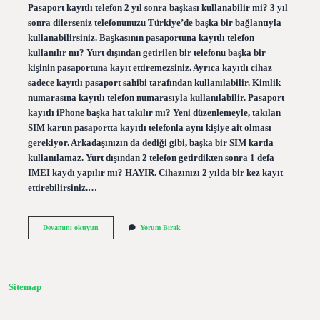
Pasaport kayıtlı telefon 2 yıl sonra başkası kullanabilir mi? 3 yıl
sonra dilerseniz telefonunuzu Türkiye’de başka bir bağlantıyla
kullanabilirsiniz. Başkasının pasaportuna kayıtlı telefon
kullanılır mı? Yurt dışından getirilen bir telefonu başka bir
kişinin pasaportuna kayıt ettiremezsiniz. Ayrıca kayıtlı cihaz
sadece kayıtlı pasaport sahibi tarafından kullanılabilir. Kimlik
numarasına kayıtlı telefon numarasıyla kullanılabilir. Pasaport
kayıtlı iPhone başka hat takılır mı? Yeni düzenlemeyle, takılan
SIM kartın pasaportta kayıtlı telefonla aynı kişiye ait olması
gerekiyor. Arkadaşınızın da dediği gibi, başka bir SIM kartla
kullanılamaz. Yurt dışından 2 telefon getirdikten sonra 1 defa
IMEI kaydı yapılır mı? HAYIR. Cihazınızı 2 yılda bir kez kayıt
ettirebilirsiniz.…
Pasaport
Devamını okuyun
Yorum Bırak
Kayıtlı
Telefonu
Eşim
Kullanabilir
Mi
Sitemap