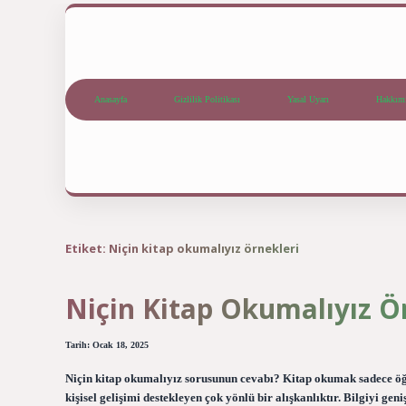
Anasayfa
Gizlilik Politikası
Yasal Uyarı
Hakkım
Etiket:
Niçin kitap okumalıyız örnekleri
Niçin Kitap Okumalıyız Ö
Tarih: Ocak 18, 2025
Niçin kitap okumalıyız sorusunun cevabı? Kitap okumak sadece öğr
kişisel gelişimi destekleyen çok yönlü bir alışkanlıktır. Bilgiyi geni