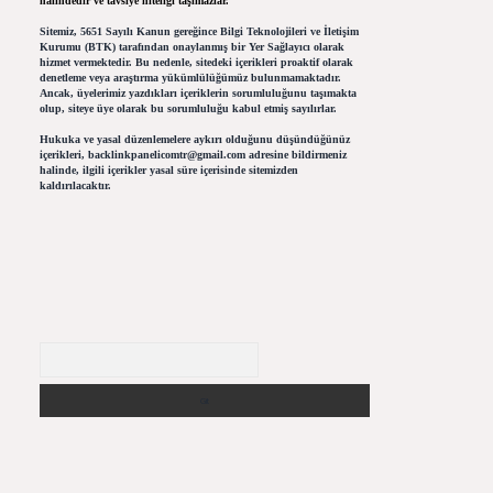
halindedir ve tavsiye niteliği taşımazlar.
Sitemiz, 5651 Sayılı Kanun gereğince Bilgi Teknolojileri ve İletişim
Kurumu (BTK) tarafından onaylanmış bir Yer Sağlayıcı olarak
hizmet vermektedir. Bu nedenle, sitedeki içerikleri proaktif olarak
denetleme veya araştırma yükümlülüğümüz bulunmamaktadır.
Ancak, üyelerimiz yazdıkları içeriklerin sorumluluğunu taşımakta
olup, siteye üye olarak bu sorumluluğu kabul etmiş sayılırlar.
Hukuka ve yasal düzenlemelere aykırı olduğunu düşündüğünüz
içerikleri,
backlinkpanelicomtr@gmail.com
adresine bildirmeniz
halinde, ilgili içerikler yasal süre içerisinde sitemizden
kaldırılacaktır.
Arama