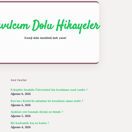
ıvılcım Dolu Hikayeler
Enerji dolu önerilerle fark yarat!
Sidebar
ilbet giriş yap
betexper bahis
Son Yazılar
Eskişehir Anadolu Üniversitesi’nin kısaltması nasıl yazılır ?
Ağustos 6, 2026
Kur’an-ı Kerim’de anlatılan bu kıssaların amacı nedir ?
Ağustos 6, 2026
Ayakları yere basmak deyimi ne demek ?
Ağustos 5, 2026
Bir kurbanlık koç ne kadar ?
Ağustos 4, 2026