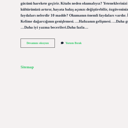
gücünü harekete geçirir. Kitabı neden okumalıyız? Yeteneklerinizi g
kültürünüzü artırır, hayata bakış açınızı değiştirebilir, özgüvenin
faydaları nelerdir 10 madde? Okumanın önemli faydaları vardır. 
Kelime dağarcığının genişlemesi. …Hafızanın gelişmesi. …Daha g
…Daha iyi yazma becerileri.Daha fazla…
Niçin
Devamını okuyun
Yorum Bırak
Kitap
Okumalıyız
Örnekler
Sitemap