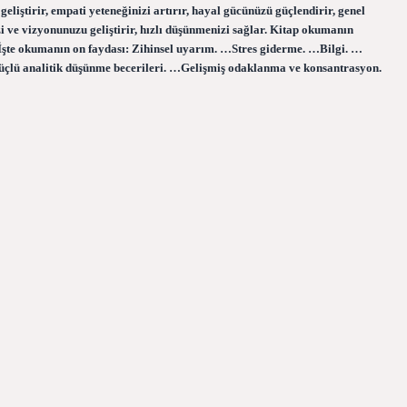
eliştirir, empati yeteneğinizi artırır, hayal gücünüzü güçlendirir, genel
izi ve vizyonunuzu geliştirir, hızlı düşünmenizi sağlar. Kitap okumanın
İşte okumanın on faydası: Zihinsel uyarım. …Stres giderme. …Bilgi. …
üçlü analitik düşünme becerileri. …Gelişmiş odaklanma ve konsantrasyon.