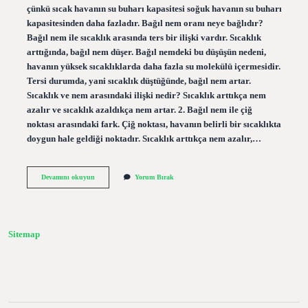
çünkü sıcak havanın su buharı kapasitesi soğuk havanın su buharı
kapasitesinden daha fazladır. Bağıl nem oranı neye bağlıdır?
Bağıl nem ile sıcaklık arasında ters bir ilişki vardır. Sıcaklık
arttığında, bağıl nem düşer. Bağıl nemdeki bu düşüşün nedeni,
havanın yüksek sıcaklıklarda daha fazla su molekülü içermesidir.
Tersi durumda, yani sıcaklık düştüğünde, bağıl nem artar.
Sıcaklık ve nem arasındaki ilişki nedir? Sıcaklık arttıkça nem
azalır ve sıcaklık azaldıkça nem artar. 2. Bağıl nem ile çiğ
noktası arasındaki fark. Çiğ noktası, havanın belirli bir sıcaklıkta
doygun hale geldiği noktadır. Sıcaklık arttıkça nem azalır,…
Bağıl
Devamını okuyun
Yorum Bırak
Nem
Ile
Sıcaklık
Ters
Orantılı
Sitemap
Mı