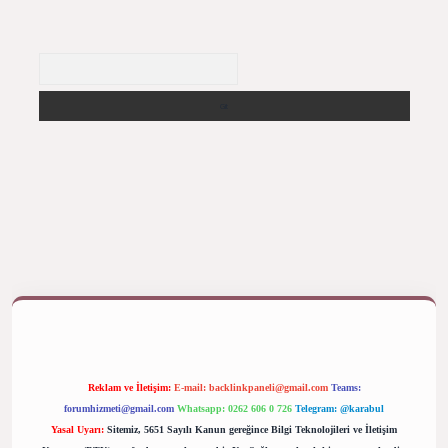
Arama
ş yap
betexper bahis
Reklam ve İletişim:
E-mail:
backlinkpaneli@gmail.com
Teams:
forumhizmeti@gmail.com
Whatsapp: 0262 606 0 726
Telegram: @karabul
Yasal Uyarı:
Sitemiz, 5651 Sayılı Kanun gereğince Bilgi Teknolojileri ve İletişim