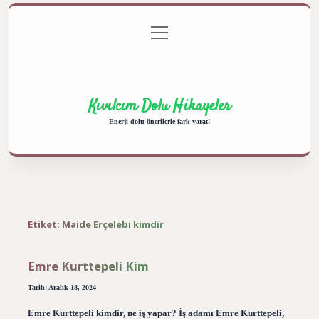
menüyü
Anasayfa
Gizlilik Politikası
Yasal Uyarı
aç
Hakkımızda
Kıvılcım Dolu Hikayeler
Enerji dolu önerilerle fark yarat!
Etiket:
Maide Erçelebi kimdir
Emre Kurttepeli Kim
Tarih: Aralık 18, 2024
Emre Kurttepeli kimdir, ne iş yapar? İş adamı Emre Kurttepeli,