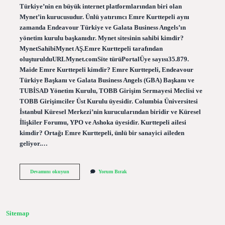
Türkiye’nin en büyük internet platformlarından biri olan
Mynet’in kurucusudur. Ünlü yatırımcı Emre Kurttepeli aynı
zamanda Endeavour Türkiye ve Galata Business Angels’ın
yönetim kurulu başkanıdır. Mynet sitesinin sahibi kimdir?
MynetSahibiMynet AŞ.Emre Kurttepeli tarafından
oluşturulduURLMynet.comSite türüPortalÜye sayısı35.879.
Maide Emre Kurttepeli kimdir? Emre Kurttepeli, Endeavour
Türkiye Başkanı ve Galata Business Angels (GBA) Başkanı ve
TUBİSAD Yönetim Kurulu, TOBB Girişim Sermayesi Meclisi ve
TOBB Girişimciler Üst Kurulu üyesidir. Columbia Üniversitesi
İstanbul Küresel Merkezi’nin kurucularından biridir ve Küresel
İlişkiler Forumu, YPO ve Ashoka üyesidir. Kurttepeli ailesi
kimdir? Ortağı Emre Kurttepeli, ünlü bir sanayici aileden
geliyor.…
Emre
Devamını okuyun
Yorum Bırak
Kurttepeli
Kim
Sitemap