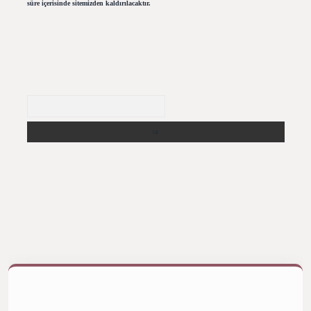
süre içerisinde sitemizden kaldırılacaktır.
Arama
betexper bahis