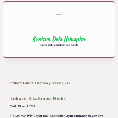
menüyü
Anasayfa
Gizlilik Politikası
Yasal Uyarı
aç
Hakkımızda
Kıvılcım Dolu Hikayeler
Enerji dolu önerilerle fark yarat!
Etiket:
Lökosit neden yüksek çıkar
Lökosit Kısaltması Nedir
Tarih: Ekim 13, 2024
Lökosit ve WBC aynı mı? Lökositler, aynı zamanda beyaz kan