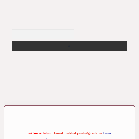
Arama
 yap
betexper bahis
Reklam ve İletişim:
E-mail:
backlinkpaneli@gmail.com
Teams: