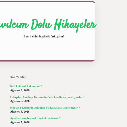
ıvılcım Dolu Hikayeler
Enerji dolu önerilerle fark yarat!
Sidebar
ilbet giriş yap
betexper bahis
Son Yazılar
Nah kelimesi hakaret mi ?
Ağustos 8, 2026
Eskişehir Anadolu Üniversitesi’nin kısaltması nasıl yazılır ?
Ağustos 6, 2026
Kur’an-ı Kerim’de anlatılan bu kıssaların amacı nedir ?
Ağustos 6, 2026
Ayakları yere basmak deyimi ne demek ?
Ağustos 5, 2026