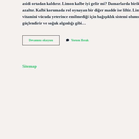
asidi ortadan kaldırır. Limon kalbe iyi gelir mi? Damarlarda birike
azaltır. Kalbi korumada rol oynayan bir diğer madde ise liftir. Li
vitamini vücuda yeterince emilmediği için bağışıklık sistemi olumsu
güçlendirir ve soğuk algınlığı gibi…
Limon
Devamını okuyun
Yorum Bırak
Ürik
Asit
Seviyesini
Düşürür
Mü
Sitemap