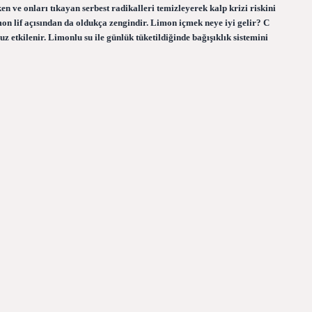
n ve onları tıkayan serbest radikalleri temizleyerek kalp krizi riskini
mon lif açısından da oldukça zengindir. Limon içmek neye iyi gelir? C
z etkilenir. Limonlu su ile günlük tüketildiğinde bağışıklık sistemini