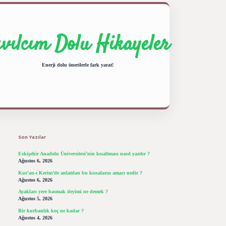
ıvılcım Dolu Hikayeler
Enerji dolu önerilerle fark yarat!
Sidebar
ilbet giriş yap
betexper bahis
Son Yazılar
Eskişehir Anadolu Üniversitesi’nin kısaltması nasıl yazılır ?
Ağustos 6, 2026
Kur’an-ı Kerim’de anlatılan bu kıssaların amacı nedir ?
Ağustos 6, 2026
Ayakları yere basmak deyimi ne demek ?
Ağustos 5, 2026
Bir kurbanlık koç ne kadar ?
Ağustos 4, 2026