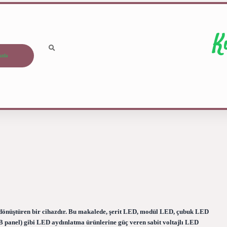
K
ızda
nüştüren bir cihazdır. Bu makalede, şerit LED, modül LED, çubuk LED
B panel) gibi LED aydınlatma ürünlerine güç veren sabit voltajlı LED