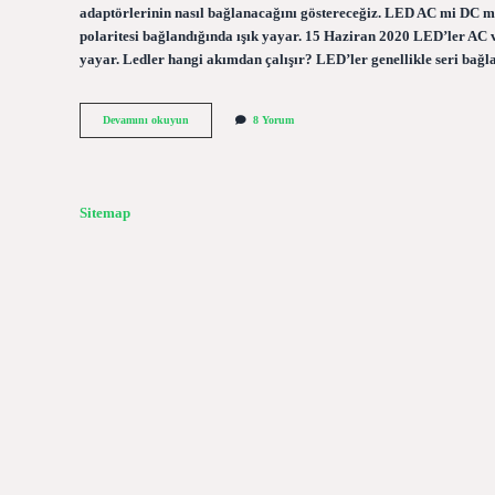
adaptörlerinin nasıl bağlanacağını göstereceğiz. LED AC mi DC m
polaritesi bağlandığında ışık yayar. 15 Haziran 2020 LED’ler AC v
yayar. Ledler hangi akımdan çalışır? LED’ler genellikle seri bağlan
Led
Devamını okuyun
8 Yorum
Lamba
Ac
Mi
Dc
Mi
Sitemap