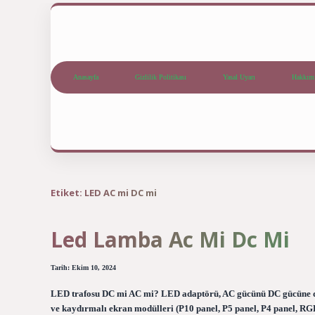
Anasayfa
Gizlilik Politikası
Yasal Uyarı
Hakkım
Etiket:
LED AC mi DC mi
Led Lamba Ac Mi Dc Mi
Tarih: Ekim 10, 2024
LED trafosu DC mi AC mi? LED adaptörü, AC gücünü DC gücüne dö
ve kaydırmalı ekran modülleri (P10 panel, P5 panel, P4 panel, RG