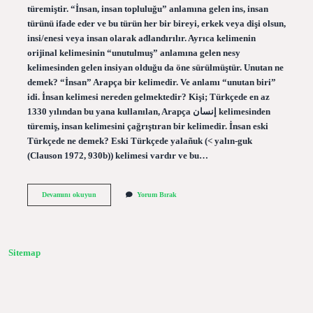
türemiştir. “İnsan, insan topluluğu” anlamına gelen ins, insan
türünü ifade eder ve bu türün her bir bireyi, erkek veya dişi olsun,
insi/enesi veya insan olarak adlandırılır. Ayrıca kelimenin
orijinal kelimesinin “unutulmuş” anlamına gelen nesy
kelimesinden gelen insiyan olduğu da öne sürülmüştür. Unutan ne
demek? “İnsan” Arapça bir kelimedir. Ve anlamı “unutan biri”
idi. İnsan kelimesi nereden gelmektedir? Kişi; Türkçede en az
1330 yılından bu yana kullanılan, Arapça إنسان kelimesinden
türemiş, insan kelimesini çağrıştıran bir kelimedir. İnsan eski
Türkçede ne demek? Eski Türkçede yalañuk (< yalın-guk
(Clauson 1972, 930b)) kelimesi vardır ve bu…
İNsan
Devamını okuyun
Yorum Bırak
Arapça
Unutan
Demek
Mı
Sitemap