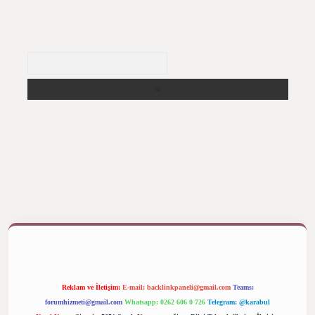
Arama
betexper bahis
Reklam ve İletişim:
E-mail:
backlinkpaneli@gmail.com
Teams:
forumhizmeti@gmail.com
Whatsapp: 0262 606 0 726
Telegram: @karabul