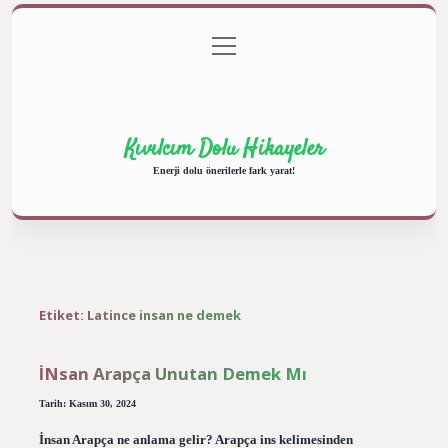
menüyü
Anasayfa
Gizlilik Politikası
Yasal Uyarı
aç
Hakkımızda
Kıvılcım Dolu Hikayeler
Enerji dolu önerilerle fark yarat!
Etiket:
Latince insan ne demek
İNsan Arapça Unutan Demek Mı
Tarih: Kasım 30, 2024
İnsan Arapça ne anlama gelir? Arapça ins kelimesinden