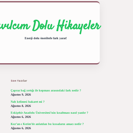
ıvılcım Dolu Hikayeler
Enerji dolu önerilerle fark yarat!
Sidebar
ilbet giriş yap
betexper bahis
Son Yazılar
Çapraz bağ yırtığı ile kopması arasındaki fark nedir ?
Ağustos 9, 2026
Nah kelimesi hakaret mi ?
Ağustos 8, 2026
Eskişehir Anadolu Üniversitesi’nin kısaltması nasıl yazılır ?
Ağustos 6, 2026
Kur’an-ı Kerim’de anlatılan bu kıssaların amacı nedir ?
Ağustos 6, 2026