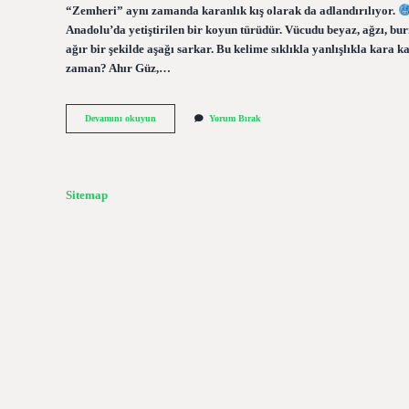
“Zemheri” aynı zamanda karanlık kış olarak da adlandırılıyor.
Anadolu’da yetiştirilen bir koyun türüdür. Vücudu beyaz, ağzı, bur
ağır bir şekilde aşağı sarkar. Bu kelime sıklıkla yanlışlıkla kara 
zaman? Ahır Güz,…
Kara
Devamını okuyun
Yorum Bırak
Kis
Nasil
Yazilir
Sitemap