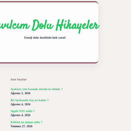
ıvılcım Dolu Hikayeler
Enerji dolu önerilerle fark yarat!
Sidebar
ilbet giriş yap
betexper bahis
Son Yazılar
Ayakları yere basmak deyimi ne demek ?
Ağustos 5, 2026
Bir kurbanlık koç ne kadar ?
Ağustos 4, 2026
Apple SOS nedir ?
Ağustos 4, 2026
Kükürt ne zaman atılır ?
Temmuz 27, 2026