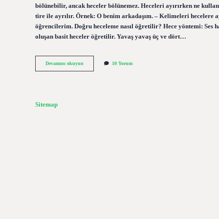
bölünebilir, ancak heceler bölünemez. Heceleri ayırırken ne kullan
tire ile ayrılır. Örnek: O benim arkadaşım. – Kelimeleri hecelere ay
öğrencilerim. Doğru heceleme nasıl öğretilir? Hece yöntemi: Ses ha
oluşan basit heceler öğretilir. Yavaş yavaş üç ve dört…
Hecelere
Devamını okuyun
10 Yorum
Ayırmak
Için
Ne
Kullanılır
Sitemap