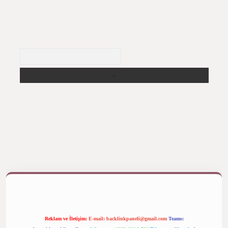
Arama
ş yap
betexper bahis
Reklam ve İletişim:
E-mail:
backlinkpaneli@gmail.com
Teams: