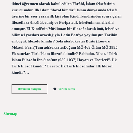
ikinci öğretmen olarak kabul edilen Fârâbî, İslam felsefesinin
kurucusudur. İlk İslam filozof kimdir? İslam dünyasında felsefe
üzerine bir eser yazan ilk kişi olan Kindi, kendisinden sonra gelen
filozoflara öncülük etmiş ve Peripatetik felsefenin temellerini
atmıştır. El-Kindi’nin Müslüman bir filozof olarak ünü, felsefi ve
bilimsel yazıları aracılığıyla Latin Batı’ya yayılmıştır. Tarihin
en büyük filozofu kimdir? SokratesSokrates Büstü (Louvre
Müzesi, Paris)Tam adıSokratesDoğum MÖ 469 Ölüm MÖ 3995
Ek satırlar Türk İslam filozofu kimdir? Rebhuhn, Nihat. “Türk-
İslam Filozofu İbn Sina’nın (980-1037) Hayatı ve Eserleri”. İlk
Türk filozof kimdir? Farabi: İlk Türk filozofudur. İlk filozof
kimdir?…
En
Devamını okuyun
Yorum Bırak
Büyük
Islam
Filozofu
Kimdir
Sitemap