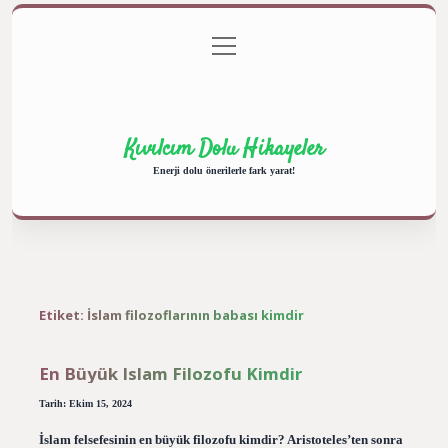
menüyü
Anasayfa
Gizlilik Politikası
Yasal Uyarı
aç
Hakkımızda
Kıvılcım Dolu Hikayeler
Enerji dolu önerilerle fark yarat!
Etiket:
İslam filozoflarının babası kimdir
En Büyük Islam Filozofu Kimdir
Tarih: Ekim 15, 2024
İslam felsefesinin en büyük filozofu kimdir? Aristoteles’ten sonra