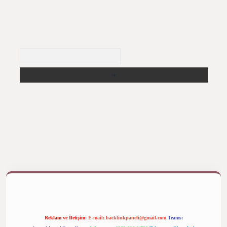
Arama
betexper bahis
Reklam ve İletişim:
E-mail:
backlinkpaneli@gmail.com
Teams: