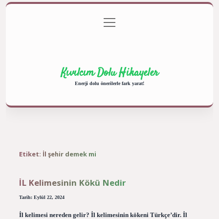
menüyü
Anasayfa
Gizlilik Politikası
Yasal Uyarı
aç
Hakkımızda
Kıvılcım Dolu Hikayeler
Enerji dolu önerilerle fark yarat!
Etiket:
İl şehir demek mi
İL Kelimesinin Kökü Nedir
Tarih: Eylül 22, 2024
İl kelimesi nereden gelir? İl kelimesinin kökeni Türkçe’dir. İl