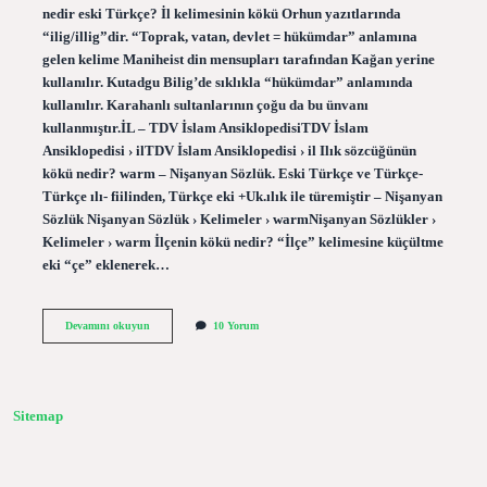
nedir eski Türkçe? İl kelimesinin kökü Orhun yazıtlarında
“ilig/illig”dir. “Toprak, vatan, devlet = hükümdar” anlamına
gelen kelime Maniheist din mensupları tarafından Kağan yerine
kullanılır. Kutadgu Bilig’de sıklıkla “hükümdar” anlamında
kullanılır. Karahanlı sultanlarının çoğu da bu ünvanı
kullanmıştır.İL – TDV İslam AnsiklopedisiTDV İslam
Ansiklopedisi › ilTDV İslam Ansiklopedisi › il Ilık sözcüğünün
kökü nedir? warm – Nişanyan Sözlük. Eski Türkçe ve Türkçe-
Türkçe ılı- fiilinden, Türkçe eki +Uk.ılık ile türemiştir – Nişanyan
Sözlük Nişanyan Sözlük › Kelimeler › warmNişanyan Sözlükler ›
Kelimeler › warm İlçenin kökü nedir? “İlçe” kelimesine küçültme
eki “çe” eklenerek…
İL
Devamını okuyun
10 Yorum
Kelimesinin
Kökü
Nedir
Sitemap