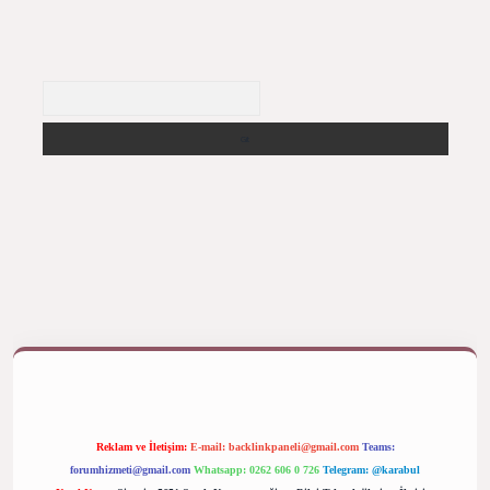
Arama
betexper bahis
Reklam ve İletişim:
E-mail:
backlinkpaneli@gmail.com
Teams:
forumhizmeti@gmail.com
Whatsapp: 0262 606 0 726
Telegram: @karabul