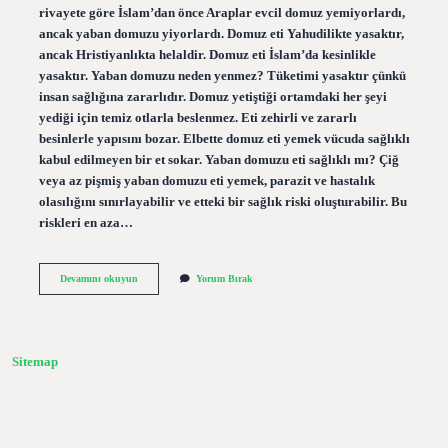
rivayete göre İslam’dan önce Araplar evcil domuz yemiyorlardı,
ancak yaban domuzu yiyorlardı. Domuz eti Yahudilikte yasaktır,
ancak Hristiyanlıkta helaldir. Domuz eti İslam’da kesinlikle
yasaktır. Yaban domuzu neden yenmez? Tüketimi yasaktır çünkü
insan sağlığına zararlıdır. Domuz yetiştiği ortamdaki her şeyi
yediği için temiz otlarla beslenmez. Eti zehirli ve zararlı
besinlerle yapısını bozar. Elbette domuz eti yemek vücuda sağlıklı
kabul edilmeyen bir et sokar. Yaban domuzu eti sağlıklı mı? Çiğ
veya az pişmiş yaban domuzu eti yemek, parazit ve hastalık
olasılığını sınırlayabilir ve etteki bir sağlık riski oluşturabilir. Bu
riskleri en aza…
Yaban
Devamını okuyun
Yorum Bırak
Domuzu
Eti
Helal
Mi
Sitemap