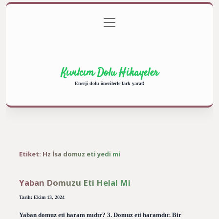
menüyü
Anasayfa
Gizlilik Politikası
Yasal Uyarı
aç
Hakkımızda
Kıvılcım Dolu Hikayeler
Enerji dolu önerilerle fark yarat!
Etiket:
Hz İsa domuz eti yedi mi
Yaban Domuzu Eti Helal Mi
Tarih: Ekim 13, 2024
Yaban domuz eti haram mıdır? 3. Domuz eti haramdır. Bir