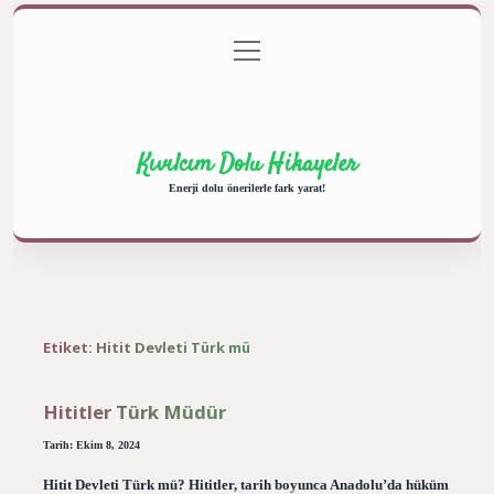
menüyü
Anasayfa
Gizlilik Politikası
Yasal Uyarı
aç
Hakkımızda
Kıvılcım Dolu Hikayeler
Enerji dolu önerilerle fark yarat!
Etiket:
Hitit Devleti Türk mü
Hititler Türk Müdür
Tarih: Ekim 8, 2024
Hitit Devleti Türk mü? Hititler, tarih boyunca Anadolu’da hüküm