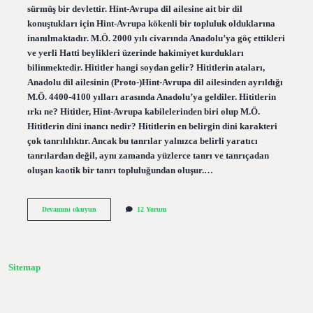
sürmüş bir devlettir. Hint-Avrupa dil ailesine ait bir dil
konuştukları için Hint-Avrupa kökenli bir topluluk olduklarına
inanılmaktadır. M.Ö. 2000 yılı civarında Anadolu’ya göç ettikleri
ve yerli Hatti beylikleri üzerinde hakimiyet kurdukları
bilinmektedir. Hititler hangi soydan gelir? Hititlerin ataları,
Anadolu dil ailesinin (Proto-)Hint-Avrupa dil ailesinden ayrıldığı
M.Ö. 4400-4100 yılları arasında Anadolu’ya geldiler. Hititlerin
ırkı ne? Hititler, Hint-Avrupa kabilelerinden biri olup M.Ö.
Hititlerin dini inancı nedir? Hititlerin en belirgin dini karakteri
çok tanrılılıktır. Ancak bu tanrılar yalnızca belirli yaratıcı
tanrılardan değil, aynı zamanda yüzlerce tanrı ve tanrıçadan
oluşan kaotik bir tanrı topluluğundan oluşur.…
Hititler
Devamını okuyun
12 Yorum
Türk
Müdür
Sitemap