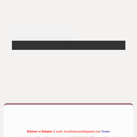
Arama
betexper bahis
Reklam ve İletişim:
E-mail:
backlinkpaneli@gmail.com
Teams: