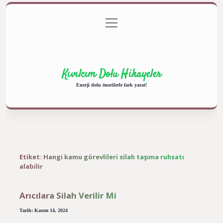
menüyü
Anasayfa
Gizlilik Politikası
Yasal Uyarı
aç
Hakkımızda
Kıvılcım Dolu Hikayeler
Enerji dolu önerilerle fark yarat!
Etiket:
Hangi kamu görevlileri silah taşıma ruhsatı
alabilir
Arıcılara Silah Verilir Mi
Tarih: Kasım 14, 2024