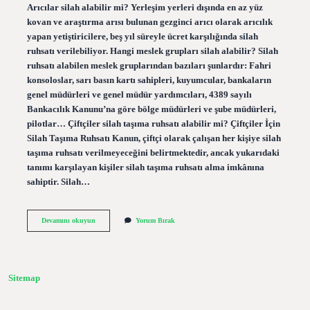
Arıcılar silah alabilir mi? Yerleşim yerleri dışında en az yüz
kovan ve araştırma arısı bulunan gezginci arıcı olarak arıcılık
yapan yetiştiricilere, beş yıl süreyle ücret karşılığında silah
ruhsatı verilebiliyor. Hangi meslek grupları silah alabilir? Silah
ruhsatı alabilen meslek gruplarından bazıları şunlardır: Fahri
konsoloslar, sarı basın kartı sahipleri, kuyumcular, bankaların
genel müdürleri ve genel müdür yardımcıları, 4389 sayılı
Bankacılık Kanunu’na göre bölge müdürleri ve şube müdürleri,
pilotlar… Çiftçiler silah taşıma ruhsatı alabilir mi? Çiftçiler İçin
Silah Taşıma Ruhsatı Kanun, çiftçi olarak çalışan her kişiye silah
taşıma ruhsatı verilmeyeceğini belirtmektedir, ancak yukarıdaki
tanımı karşılayan kişiler silah taşıma ruhsatı alma imkânına
sahiptir. Silah…
Arıcılara
Devamını okuyun
Yorum Bırak
Silah
Verilir
Mi
Sitemap