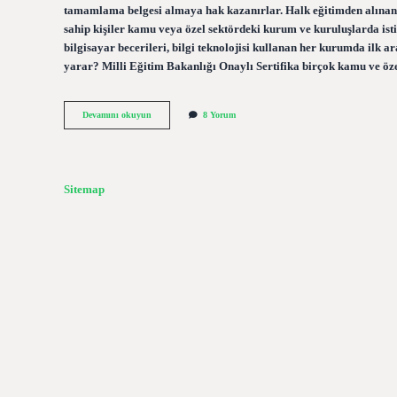
tamamlama belgesi almaya hak kazanırlar. Halk eğitimden alınan bi
sahip kişiler kamu veya özel sektördeki kurum ve kuruluşlarda is
bilgisayar becerileri, bilgi teknolojisi kullanan her kurumda ilk 
yarar? Milli Eğitim Bakanlığı Onaylı Sertifika birçok kamu ve öz
Halk
Devamını okuyun
8 Yorum
Eğitimden
Alınan
Sertifikalar
Ne
Işe
Sitemap
Yarar