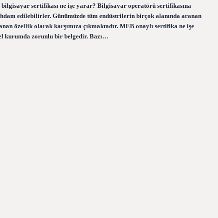
lgisayar sertifikası ne işe yarar? Bilgisayar operatörü sertifikasına
tihdam edilebilirler. Günümüzde tüm endüstrilerin birçok alanında aranan
aranan özellik olarak karşımıza çıkmaktadır. MEB onaylı sertifika ne işe
el kurumda zorunlu bir belgedir. Bazı…