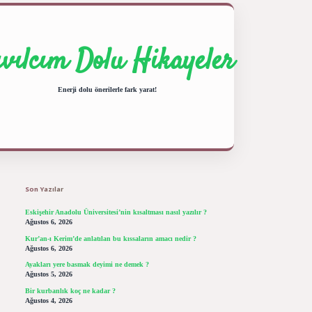
ıvılcım Dolu Hikayeler
Enerji dolu önerilerle fark yarat!
Sidebar
ilbet giriş yap
betexper bahis
Son Yazılar
Eskişehir Anadolu Üniversitesi’nin kısaltması nasıl yazılır ?
Ağustos 6, 2026
Kur’an-ı Kerim’de anlatılan bu kıssaların amacı nedir ?
Ağustos 6, 2026
Ayakları yere basmak deyimi ne demek ?
Ağustos 5, 2026
Bir kurbanlık koç ne kadar ?
Ağustos 4, 2026