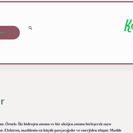
K
ızda
r
r. Örnek: İki hidrojen atomu ve bir oksijen atomu birleşerek suyu
şur. Elektron, maddenin en küçük parçacığıdır ve enerjiden oluşur. Madde