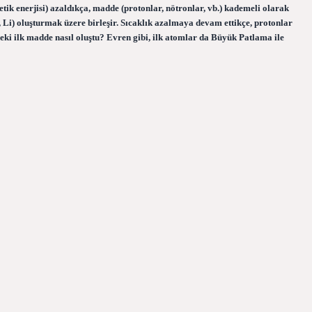
tik enerjisi) azaldıkça, madde (protonlar, nötronlar, vb.) kademeli olarak
 Li) oluşturmak üzere birleşir. Sıcaklık azalmaya devam ettikçe, protonlar
deki ilk madde nasıl oluştu? Evren gibi, ilk atomlar da Büyük Patlama ile