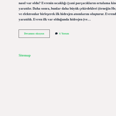
nasıl var oldu? Evrenin sıcaklığı (yani parçacıkların ortalama kine
yaratılır. Daha sonra, bunlar daha büyük çekirdekleri (örneğin He,
ve elektronlar birleşerek ilk hidrojen atomlarını oluşturur. Evren
yaratıldı. Evren ilk var olduğunda hidrojen (ve…
Madde
Devamını okuyun
6 Yorum
Nasıl
Var
Olmuştur
Sitemap