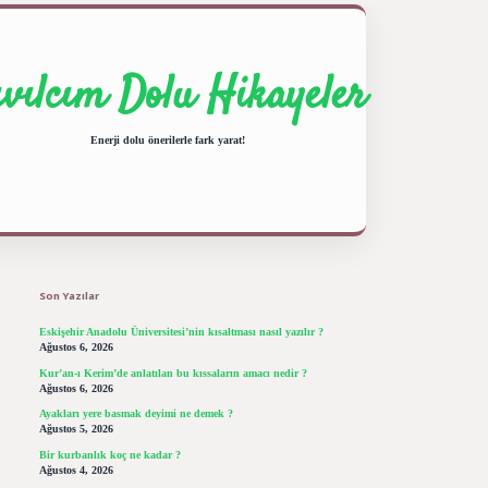
ıvılcım Dolu Hikayeler
Enerji dolu önerilerle fark yarat!
Sidebar
ilbet giriş yap
betexper bahis
Son Yazılar
Eskişehir Anadolu Üniversitesi’nin kısaltması nasıl yazılır ?
Ağustos 6, 2026
Kur’an-ı Kerim’de anlatılan bu kıssaların amacı nedir ?
Ağustos 6, 2026
Ayakları yere basmak deyimi ne demek ?
Ağustos 5, 2026
Bir kurbanlık koç ne kadar ?
Ağustos 4, 2026