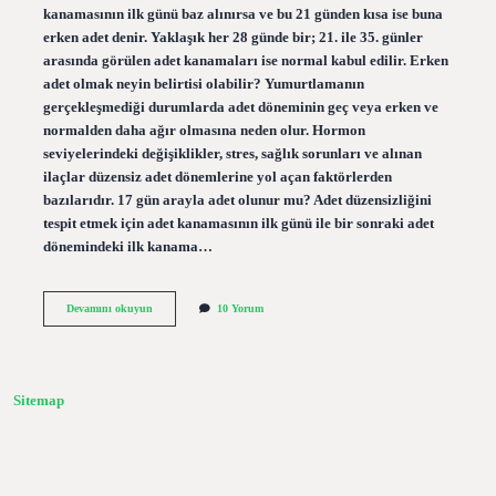
kanamasının ilk günü baz alınırsa ve bu 21 günden kısa ise buna
erken adet denir. Yaklaşık her 28 günde bir; 21. ile 35. günler
arasında görülen adet kanamaları ise normal kabul edilir. Erken
adet olmak neyin belirtisi olabilir? Yumurtlamanın
gerçekleşmediği durumlarda adet döneminin geç veya erken ve
normalden daha ağır olmasına neden olur. Hormon
seviyelerindeki değişiklikler, stres, sağlık sorunları ve alınan
ilaçlar düzensiz adet dönemlerine yol açan faktörlerden
bazılarıdır. 17 gün arayla adet olunur mu? Adet düzensizliğini
tespit etmek için adet kanamasının ilk günü ile bir sonraki adet
dönemindeki ilk kanama…
Iki
Devamını okuyun
10 Yorum
Adet
Arası
18
Gün
Normal
Sitemap
Mi