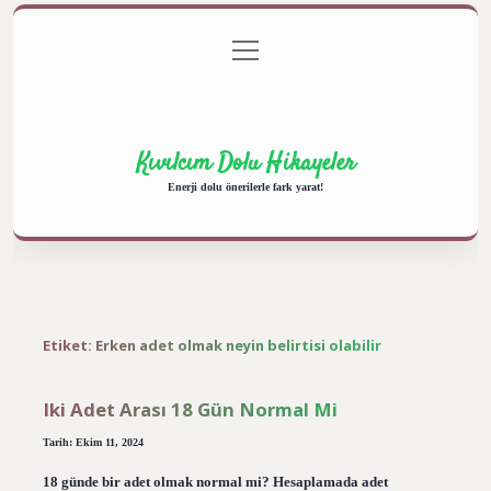
menüyü
Anasayfa
Gizlilik Politikası
Yasal Uyarı
aç
Hakkımızda
Kıvılcım Dolu Hikayeler
Enerji dolu önerilerle fark yarat!
Etiket:
Erken adet olmak neyin belirtisi olabilir
Iki Adet Arası 18 Gün Normal Mi
Tarih: Ekim 11, 2024
18 günde bir adet olmak normal mi? Hesaplamada adet