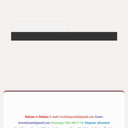
Arama
betexper bahis
Reklam ve İletişim:
E-mail:
backlinkpaneli@gmail.com
Teams:
forumhizmeti@gmail.com
Whatsapp: 0262 606 0 726
Telegram: @karabul